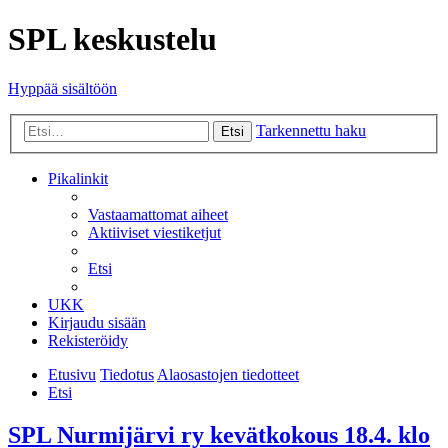
SPL keskustelu
Hyppää sisältöön
Tarkennettu haku
Etsi
Pikalinkit
Vastaamattomat aiheet
Aktiiviset viestiketjut
Etsi
UKK
Kirjaudu sisään
Rekisteröidy
Etusivu
Tiedotus
Alaosastojen tiedotteet
Etsi
SPL Nurmijärvi ry kevätkokous 18.4. klo