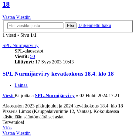
18
Vastaa Viestiin
Tarkennettu haku
Etsi
1 viesti • Sivu
1
/
1
SPL-Nurmijärvi ry
SPL-alaosastot
Viestit:
50
Liittynyt:
17 Syys 2003 10:43
SPL Nurmijärvi ry kevätkokous 18.4. klo 18
Lainaa
Viesti
Kirjoittaja
SPL-Nurmijärvi ry
»
02 Huhti 2024 17:21
Alaosaston 2023 pikkujoulut ja 2024 kevätkokous 18.4. klo 18
Pizzeria Limos (Kauppalaivurintie 12, Vantaa). Kokouksessa
käsitellään sääntömääräiset asiat.
Tervetuloa!
Ylös
Vastaa Viestiin