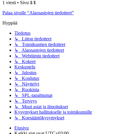
1 viesti • Sivu
1
/
1
Palaa sivulle “Alaosastojen tiedotteet”
Hyppää
Tiedotus
↳ Liiton tiedotteet
↳ Toimikuntien tiedotteet
↳ Alaosastojen tiedotteet
↳ Webtiimin tiedotteet
↳ Kokeet
Keskustelu
↳ Jalostus
↳ Koulutus
↳ Näyttelyt
↳ Ruokinta
↳ SPL-tapahtumat
↳ Terveys
↳ Muut asiat ja ilmoitukset
Kysymykset hallitukselle ja toimikunnille
↳ Koesääntökysymykset
Etusivu
Kaikki ajat ovat
UTC+03:00