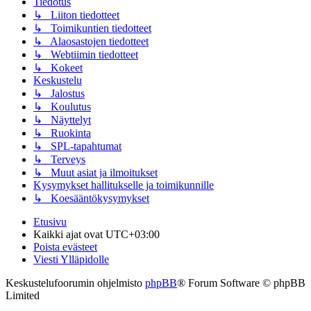
Tiedotus
↳ Liiton tiedotteet
↳ Toimikuntien tiedotteet
↳ Alaosastojen tiedotteet
↳ Webtiimin tiedotteet
↳ Kokeet
Keskustelu
↳ Jalostus
↳ Koulutus
↳ Näyttelyt
↳ Ruokinta
↳ SPL-tapahtumat
↳ Terveys
↳ Muut asiat ja ilmoitukset
Kysymykset hallitukselle ja toimikunnille
↳ Koesääntökysymykset
Etusivu
Kaikki ajat ovat
UTC+03:00
Poista evästeet
Viesti Ylläpidolle
Keskustelufoorumin ohjelmisto
phpBB
® Forum Software © phpBB
Limited