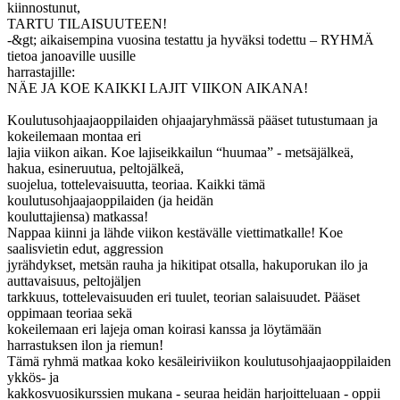
kiinnostunut,
TARTU TILAISUUTEEN!
-&gt; aikaisempina vuosina testattu ja hyväksi todettu – RYHMÄ
tietoa janoaville uusille
harrastajille:
NÄE JA KOE KAIKKI LAJIT VIIKON AIKANA!
Koulutusohjaajaoppilaiden ohjaajaryhmässä pääset tutustumaan ja
kokeilemaan montaa eri
lajia viikon aikan. Koe lajiseikkailun “huumaa” - metsäjälkeä,
hakua, esineruutua, peltojälkeä,
suojelua, tottelevaisuutta, teoriaa. Kaikki tämä
koulutusohjaajaoppilaiden (ja heidän
kouluttajiensa) matkassa!
Nappaa kiinni ja lähde viikon kestävälle viettimatkalle! Koe
saalisvietin edut, aggression
jyrähdykset, metsän rauha ja hikitipat otsalla, hakuporukan ilo ja
auttavaisuus, peltojäljen
tarkkuus, tottelevaisuuden eri tuulet, teorian salaisuudet. Pääset
oppimaan teoriaa sekä
kokeilemaan eri lajeja oman koirasi kanssa ja löytämään
harrastuksen ilon ja riemun!
Tämä ryhmä matkaa koko kesäleiriviikon koulutusohjaajaoppilaiden
ykkös- ja
kakkosvuosikurssien mukana - seuraa heidän harjoitteluaan - oppii