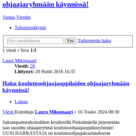
ohjaajaryhmään käynnissä!
Vastaa Viestiin
Tulostusnäkymä
Tarkennettu haku
Etsi
1 viesti • Sivu
1
/
1
Laura Mikonsaari
Viestit:
28
Liittynyt:
20 Huhti 2016 16:35
Haku koulutusohjaajaoppilaiden ohjaajaryhmään
käynnissä!
Lainaa
Viesti
Kirjoittaja
Laura Mikonsaari
»
16 Touko 2024 08:30
Saksanpaimenkoiraliiton kesäleirillä Pieksämäellä järjestetään
taas suosittu ohjaajaryhmä koulutusohjaajaoppilasryhmiin!
UUSI HARRASTAJA tai koulutusohjaajakoulutuksesta