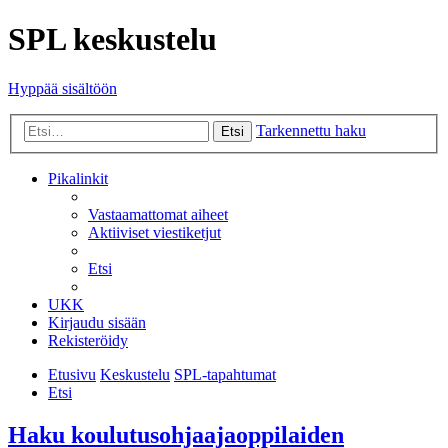
SPL keskustelu
Hyppää sisältöön
Tarkennettu haku
Etsi
Pikalinkit
Vastaamattomat aiheet
Aktiiviset viestiketjut
Etsi
UKK
Kirjaudu sisään
Rekisteröidy
Etusivu
Keskustelu
SPL-tapahtumat
Etsi
Haku koulutusohjaajaoppilaiden