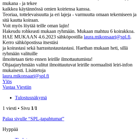
mukana - ja tekee
kaikkea käytännössä omien koiriensa kanssa.
Teoriaa, tottelevaisuutta ja eri lajeja - varmuutta omaan tekemiseen ja
sitä kautta koiraan.
Voit myös löytää teille oman lajin!
Hakeudu rohkeasti mukaan ryhmään. Mukaan mahtuu 6 koirakkoa.
HAE MUKAAN 4.6.2023 sähköpostilla
laura.mikonsaari@spl.fi
.
Kerro sähköpostissa itsestäsi
ja koirastasi sekä harrastustaustastasi. Haethan mukaan heti, sillä
ryhmään valituille
ilmoitetaan tieto ennen leirille ilmottautumista!
Ohjaajaryhmään valitut ilmoittautuvat leirille normaalisti leiri-infon
mukaisesti. Lisätietoja
laura.mikonsaari@spl.fi
Ylös
Vastaa Viestiin
Tulostusnäkymä
1 viesti • Sivu
1
/
1
Palaa sivulle “SPL-tapahtumat”
Hyppää