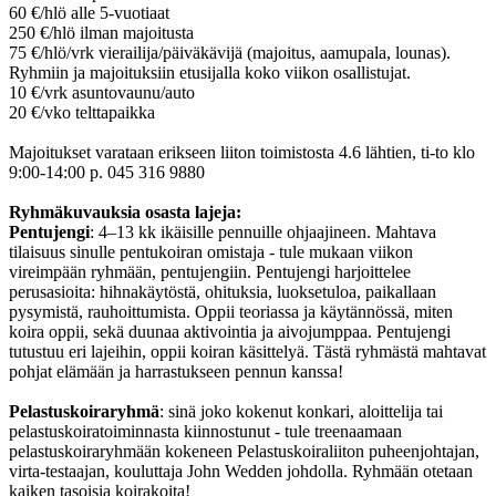
60 €/hlö alle 5-vuotiaat
250 €/hlö ilman majoitusta
75 €/hlö/vrk vierailija/päiväkävijä (majoitus, aamupala, lounas).
Ryhmiin ja majoituksiin etusijalla koko viikon osallistujat.
10 €/vrk asuntovaunu/auto
20 €/vko telttapaikka
Majoitukset varataan erikseen liiton toimistosta 4.6 lähtien, ti-to klo
9:00-14:00 p. 045 316 9880
Ryhmäkuvauksia osasta lajeja:
Pentujengi
: 4–13 kk ikäisille pennuille ohjaajineen. Mahtava
tilaisuus sinulle pentukoiran omistaja - tule mukaan viikon
vireimpään ryhmään, pentujengiin. Pentujengi harjoittelee
perusasioita: hihnakäytöstä, ohituksia, luoksetuloa, paikallaan
pysymistä, rauhoittumista. Oppii teoriassa ja käytännössä, miten
koira oppii, sekä duunaa aktivointia ja aivojumppaa. Pentujengi
tutustuu eri lajeihin, oppii koiran käsittelyä. Tästä ryhmästä mahtavat
pohjat elämään ja harrastukseen pennun kanssa!
Pelastuskoiraryhmä
: sinä joko kokenut konkari, aloittelija tai
pelastuskoiratoiminnasta kiinnostunut - tule treenaamaan
pelastuskoiraryhmään kokeneen Pelastuskoiraliiton puheenjohtajan,
virta-testaajan, kouluttaja John Wedden johdolla. Ryhmään otetaan
kaiken tasoisia koirakoita!