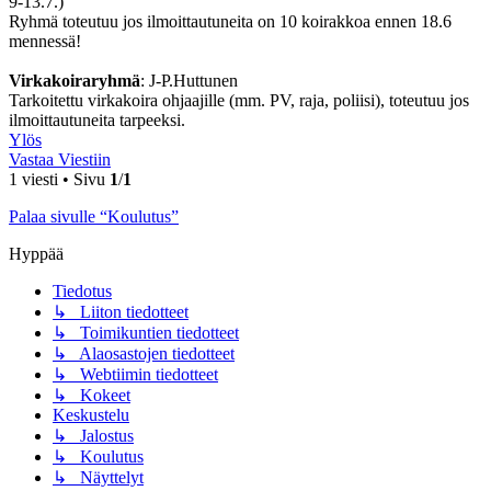
9-13.7.)
Ryhmä toteutuu jos ilmoittautuneita on 10 koirakkoa ennen 18.6
mennessä!
Virkakoiraryhmä
: J-P.Huttunen
Tarkoitettu virkakoira ohjaajille (mm. PV, raja, poliisi), toteutuu jos
ilmoittautuneita tarpeeksi.
Ylös
Vastaa Viestiin
1 viesti • Sivu
1
/
1
Palaa sivulle “Koulutus”
Hyppää
Tiedotus
↳ Liiton tiedotteet
↳ Toimikuntien tiedotteet
↳ Alaosastojen tiedotteet
↳ Webtiimin tiedotteet
↳ Kokeet
Keskustelu
↳ Jalostus
↳ Koulutus
↳ Näyttelyt