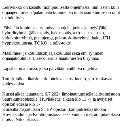
Leiriviikko on kasattu monipuolisesta ohjelmasta, niin lasten kuin
ohjaajien toiveita/palautteita kuunnellen niiltä osin kuin se on ollut
mahdollista.
Päivittäin koulutusta ryhmissä: suojelu, pelto- ja metsäjälki,
hybridiryhmät (jälki+tottis, haku+tottis, a+b+c, a+c, b+c),
virkakoiraryhmä, pentujengi, pelastuskoiraryhmä, haku, IFH,
hyppykoulutusta, TOKO ja rally-toko!
Maalimies- ja koulutusohjaajakoulutus sekä em. ryhmien
ohjaajakoulutus. Lisäksi leirillä maalimiesten 0-ryhmä.
Lapsille oma kurssi, jossa päivittäin vaihtuva ohjelma.
Tottisklinikka iltaisin, arkitottelevaisuus, luento, ym. mukavaa
yhdessäoloa.
Kurssi alkaa lauantaina 6.7.2024 ilmoittautumisella leiritoimistoon
Seurakuntaopistolla (Huvilakatu) alkaen klo 13 -> ja avajaiset
opiston edessä klo 17
Kurssilla majoitutaan STEP-opiston (kampuksella) tiloissa
Huvilakadulla ja Kontiopuistossa sekä vanhan metsäoppilaitoksen
tiloissa Nikkarilassa.