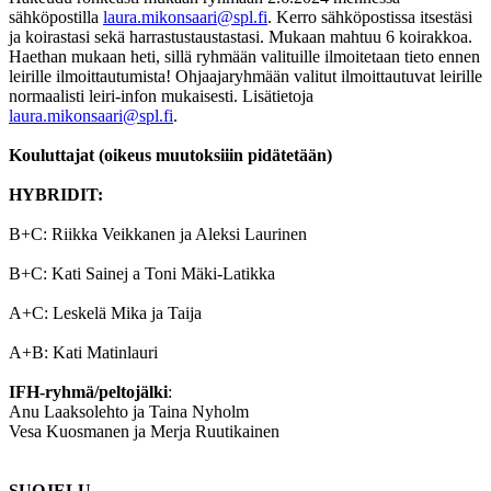
sähköpostilla
laura.mikonsaari@spl.fi
. Kerro sähköpostissa itsestäsi
ja koirastasi sekä harrastustaustastasi. Mukaan mahtuu 6 koirakkoa.
Haethan mukaan heti, sillä ryhmään valituille ilmoitetaan tieto ennen
leirille ilmoittautumista! Ohjaajaryhmään valitut ilmoittautuvat leirille
normaalisti leiri-infon mukaisesti. Lisätietoja
laura.mikonsaari@spl.fi
.
Kouluttajat (oikeus muutoksiiin pidätetään)
HYBRIDIT:
B+C: Riikka Veikkanen ja Aleksi Laurinen
B+C: Kati Sainej a Toni Mäki-Latikka
A+C: Leskelä Mika ja Taija
A+B: Kati Matinlauri
IFH-ryhmä/peltojälki
:
Anu Laaksolehto ja Taina Nyholm
Vesa Kuosmanen ja Merja Ruutikainen
SUOJELU