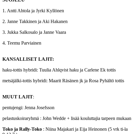
1. Antti Ahtola ja Jyrki Kyllönen
2. Janne Takkinen ja Aki Hakanen
3. Jukka Salkosalo ja Janne Vaara
4. Teemu Parviainen
KANSALLISET LAJIT:
haku-tottis hybridi: Tuulia Ahlqvist haku ja Carlene Ek tottis
metsäjälki-tottis hybridi: Maarit Räsänen jk ja Rosa Pyhältö tottis
MUUT LAJIT
:
pentujengi: Jenna Josefsson
pelastuskoiraryhmä : John Wedde + lisää kouluttajia tarpeen mukaan
Toko ja Rally-Toko
: Niina Majakari ja Eija Heinonen (5 vrk ti-la