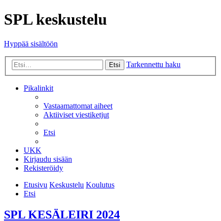
SPL keskustelu
Hyppää sisältöön
Tarkennettu haku
Etsi
Pikalinkit
Vastaamattomat aiheet
Aktiiviset viestiketjut
Etsi
UKK
Kirjaudu sisään
Rekisteröidy
Etusivu
Keskustelu
Koulutus
Etsi
SPL KESÄLEIRI 2024