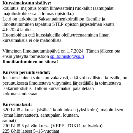
Kurssimaksuun sisältyy:
koulutus, majoitus (omin liinavaattein) ruokailut (aamupalat
majoituskohteessa ja lounas opistolla.)
Leiri on tarkoitettu Saksanpaimenkoiraliiton jäsenille ja
ilmoittautuminen tapahtuu STEP-opiston järjestelmän kautta
4.6.2024 lähtien.
Huomioithan että kurssialueilla oleilu/treenaaminen ilman
kurssimaksua ei ole mahdollista.
Viimeinen Ilmoittautumispäivä on 1.7.2024. Tämän jälkeen ota
ensin yhteyttä toimistoon
spl.toimisto@sp.fi
Ilmoittautuminen on sitova!
Kurssin peruutusehdot:
Jos kurssilainen sairastuu vakavasti, eikä voi osallistua kurssille, on
peruutuksesta ilmoitettava viipymättä järjestäjälle ja toimitettava
lääkärintodistus. Tällöin kurssimaksu palautetaan
kokonaisuudessaan.
Kurssimaksut:
320 €/hlö aikuiset (sisältää koulutuksen (yksi koira), majoituksen
(omat liinavaatteet), aamupalan, lounaan,
saunat)
230 €/hlö 5 päivän kurssi (VEPE, TOKO, rally-toko)
225 €/hlö lapset 5–15-vuotiaat