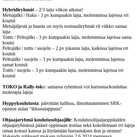
Hybridiryhmät
– 2/3 lajia viikon aikana!
Metsäjälki / Haku - 3 pv kumpaakin lajia, molemmissa lajeissa eri
koutsit
Metsäjäljestä ja hausta on myös normaaliryhmät eli viikko samaa
lajia
Tottis / Peltojälki - 3 pv kumpaakin lajia, molemmissa lajeissa sama
koutsi
Peltojälki / tottis / suojelu – 2 pv jokaista lajia, kaikissa lajeissa eri
koutsit
Peltojälki / suojelu – 3 pv kumpaakin lajia, molemmissa lajeissa
samat koutsit
Tottis / suojelu – 3 pv kumpaakin lajia, molemmissa lajeissa eri
koutsit
TOKO ja Rally-tok
o: samassa ryhmässä voi harrastaa/kouluttaa
molempia lajeja
Hyppykoulutusta
: päivittäin hallissa, ilmoittautuminen SRK-
opiston aulan “ikkunalappuun”
Ohjaajaryhmä koulutusohjaajille
: Koulutusohjaajaoppilaiden
ohjaajaryhmässä pääset oppimaan teoriaa sekä kokeilemaan eri lajeja
oman koirasi kanssa ja löytämään harrastuksen ilon ja riemun!
Hakeudu rohkeasti mukaan ryhmään 2.6.2024 mennessä