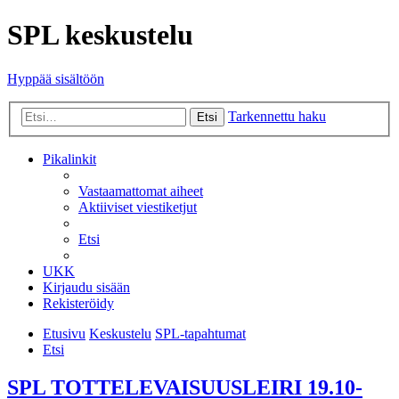
SPL keskustelu
Hyppää sisältöön
Tarkennettu haku
Etsi
Pikalinkit
Vastaamattomat aiheet
Aktiiviset viestiketjut
Etsi
UKK
Kirjaudu sisään
Rekisteröidy
Etusivu
Keskustelu
SPL-tapahtumat
Etsi
SPL TOTTELEVAISUUSLEIRI 19.10-