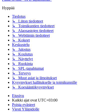
Hyppää
Tiedotus
↳ Liiton tiedotteet
↳ Toimikuntien tiedotteet
↳ Alaosastojen tiedotteet
↳ Webtiimin tiedotteet
↳ Kokeet
Keskustelu
↳ Jalostus
↳ Koulutus
↳ Näyttelyt
↳ Ruokinta
↳ SPL-tapahtumat
↳ Terveys
↳ Muut asiat ja ilmoitukset
Kysymykset hallitukselle ja toimikunnille
↳ Koesääntökysymykset
Etusivu
Kaikki ajat ovat
UTC+03:00
Poista evästeet
Viesti Ylläpidolle