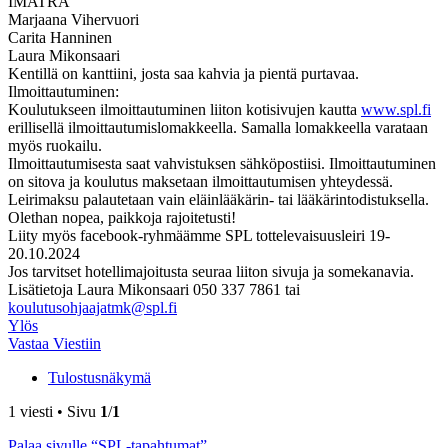
IMATRA
Marjaana Vihervuori
Carita Hanninen
Laura Mikonsaari
Kentillä on kanttiini, josta saa kahvia ja pientä purtavaa.
Ilmoittautuminen:
Koulutukseen ilmoittautuminen liiton kotisivujen kautta
www.spl.fi
erillisellä ilmoittautumislomakkeella. Samalla lomakkeella varataan
myös ruokailu.
Ilmoittautumisesta saat vahvistuksen sähköpostiisi. Ilmoittautuminen
on sitova ja koulutus maksetaan ilmoittautumisen yhteydessä.
Leirimaksu palautetaan vain eläinlääkärin- tai lääkärintodistuksella.
Olethan nopea, paikkoja rajoitetusti!
Liity myös facebook-ryhmäämme SPL tottelevaisuusleiri 19-
20.10.2024
Jos tarvitset hotellimajoitusta seuraa liiton sivuja ja somekanavia.
Lisätietoja Laura Mikonsaari 050 337 7861 tai
koulutusohjaajatmk@spl.fi
Ylös
Vastaa Viestiin
Tulostusnäkymä
1 viesti • Sivu
1
/
1
Palaa sivulle “SPL-tapahtumat”