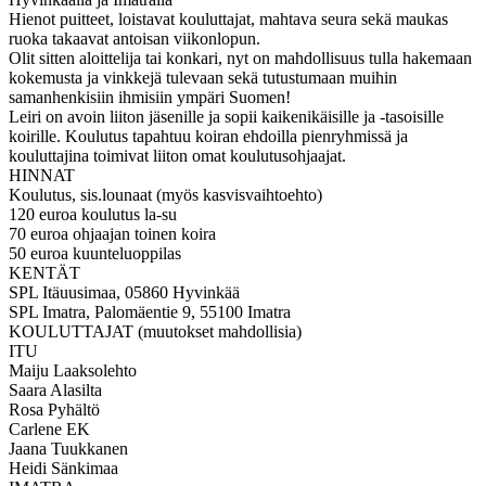
Hienot puitteet, loistavat kouluttajat, mahtava seura sekä maukas
ruoka takaavat antoisan viikonlopun.
Olit sitten aloittelija tai konkari, nyt on mahdollisuus tulla hakemaan
kokemusta ja vinkkejä tulevaan sekä tutustumaan muihin
samanhenkisiin ihmisiin ympäri Suomen!
Leiri on avoin liiton jäsenille ja sopii kaikenikäisille ja -tasoisille
koirille. Koulutus tapahtuu koiran ehdoilla pienryhmissä ja
kouluttajina toimivat liiton omat koulutusohjaajat.
HINNAT
Koulutus, sis.lounaat (myös kasvisvaihtoehto)
120 euroa koulutus la-su
70 euroa ohjaajan toinen koira
50 euroa kuunteluoppilas
KENTÄT
SPL Itäuusimaa, 05860 Hyvinkää
SPL Imatra, Palomäentie 9, 55100 Imatra
KOULUTTAJAT (muutokset mahdollisia)
ITU
Maiju Laaksolehto
Saara Alasilta
Rosa Pyhältö
Carlene EK
Jaana Tuukkanen
Heidi Sänkimaa