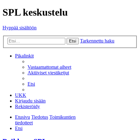
SPL keskustelu
Hyppää sisältöön
Tarkennettu haku
Etsi
Pikalinkit
Vastaamattomat aiheet
Aktiiviset viestiketjut
Etsi
UKK
Kirjaudu sisään
Rekisteröidy
Etusivu
Tiedotus
Toimikuntien
tiedotteet
Etsi