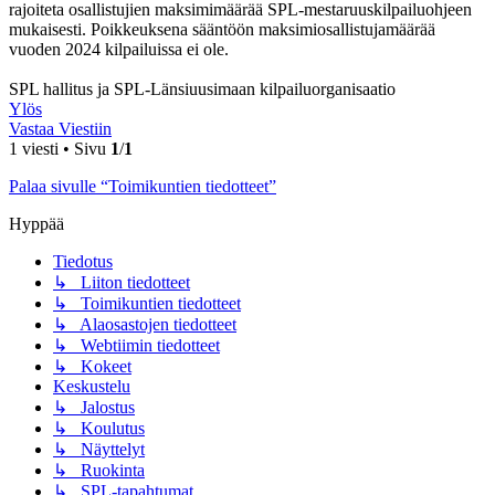
rajoiteta osallistujien maksimimäärää SPL-mestaruuskilpailuohjeen
mukaisesti. Poikkeuksena sääntöön maksimiosallistujamäärää
vuoden 2024 kilpailuissa ei ole.
SPL hallitus ja SPL-Länsiuusimaan kilpailuorganisaatio
Ylös
Vastaa Viestiin
1 viesti • Sivu
1
/
1
Palaa sivulle “Toimikuntien tiedotteet”
Hyppää
Tiedotus
↳ Liiton tiedotteet
↳ Toimikuntien tiedotteet
↳ Alaosastojen tiedotteet
↳ Webtiimin tiedotteet
↳ Kokeet
Keskustelu
↳ Jalostus
↳ Koulutus
↳ Näyttelyt
↳ Ruokinta
↳ SPL-tapahtumat