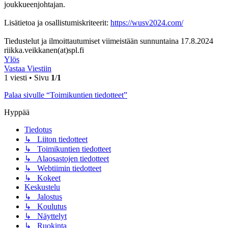
joukkueenjohtajan.
Lisätietoa ja osallistumiskriteerit:
https://wusv2024.com/
Tiedustelut ja ilmoittautumiset viimeistään sunnuntaina 17.8.2024
riikka.veikkanen(at)spl.fi
Ylös
Vastaa Viestiin
1 viesti • Sivu
1
/
1
Palaa sivulle “Toimikuntien tiedotteet”
Hyppää
Tiedotus
↳ Liiton tiedotteet
↳ Toimikuntien tiedotteet
↳ Alaosastojen tiedotteet
↳ Webtiimin tiedotteet
↳ Kokeet
Keskustelu
↳ Jalostus
↳ Koulutus
↳ Näyttelyt
↳ Ruokinta