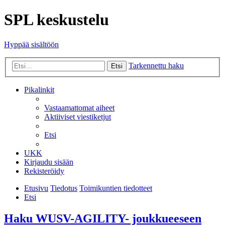
SPL keskustelu
Hyppää sisältöön
Tarkennettu haku
Etsi
Pikalinkit
Vastaamattomat aiheet
Aktiiviset viestiketjut
Etsi
UKK
Kirjaudu sisään
Rekisteröidy
Etusivu
Tiedotus
Toimikuntien tiedotteet
Etsi
Haku WUSV-AGILITY- joukkueeseen