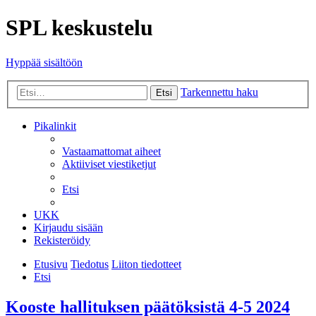
SPL keskustelu
Hyppää sisältöön
Tarkennettu haku
Etsi
Pikalinkit
Vastaamattomat aiheet
Aktiiviset viestiketjut
Etsi
UKK
Kirjaudu sisään
Rekisteröidy
Etusivu
Tiedotus
Liiton tiedotteet
Etsi
Kooste hallituksen päätöksistä 4-5 2024