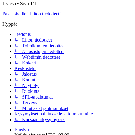
1 viesti • Sivu
1
/
1
Palaa sivulle “Liiton tiedotteet”
Hyppää
Tiedotus
↳ Liiton tiedotteet
↳ Toimikuntien tiedotteet
↳ Alaosastojen tiedotteet
↳ Webtiimin tiedotteet
↳ Kokeet
Keskustelu
↳ Jalostus
↳ Koulutus
↳ Näyttelyt
↳ Ruokinta
↳ SPL-tapahtumat
↳ Terveys
↳ Muut asiat ja ilmoitukset
Kysymykset hallitukselle ja toimikunnille
↳ Koesääntökysymykset
Etusivu