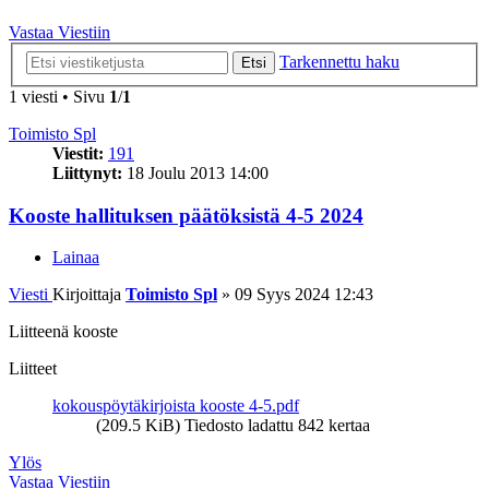
Vastaa Viestiin
Tarkennettu haku
Etsi
1 viesti • Sivu
1
/
1
Toimisto Spl
Viestit:
191
Liittynyt:
18 Joulu 2013 14:00
Kooste hallituksen päätöksistä 4-5 2024
Lainaa
Viesti
Kirjoittaja
Toimisto Spl
»
09 Syys 2024 12:43
Liitteenä kooste
Liitteet
kokouspöytäkirjoista kooste 4-5.pdf
(209.5 KiB) Tiedosto ladattu 842 kertaa
Ylös
Vastaa Viestiin