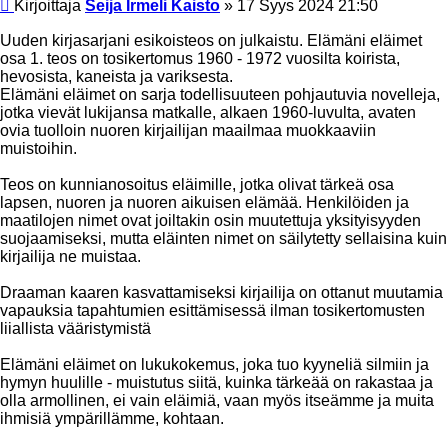
Viesti
Kirjoittaja
Seija Irmeli Kaisto
»
17 Syys 2024 21:50
Uuden kirjasarjani esikoisteos on julkaistu. Elämäni eläimet
osa 1. teos on tosikertomus 1960 - 1972 vuosilta koirista,
hevosista, kaneista ja variksesta.
Elämäni eläimet on sarja todellisuuteen pohjautuvia novelleja,
jotka vievät lukijansa matkalle, alkaen 1960-luvulta, avaten
ovia tuolloin nuoren kirjailijan maailmaa muokkaaviin
muistoihin.
Teos on kunnianosoitus eläimille, jotka olivat tärkeä osa
lapsen, nuoren ja nuoren aikuisen elämää. Henkilöiden ja
maatilojen nimet ovat joiltakin osin muutettuja yksityisyyden
suojaamiseksi, mutta eläinten nimet on säilytetty sellaisina kuin
kirjailija ne muistaa.
Draaman kaaren kasvattamiseksi kirjailija on ottanut muutamia
vapauksia tapahtumien esittämisessä ilman tosikertomusten
liiallista vääristymistä
Elämäni eläimet on lukukokemus, joka tuo kyyneliä silmiin ja
hymyn huulille - muistutus siitä, kuinka tärkeää on rakastaa ja
olla armollinen, ei vain eläimiä, vaan myös itseämme ja muita
ihmisiä ympärillämme, kohtaan.