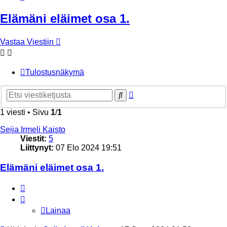
Elämäni eläimet osa 1.
Vastaa Viestiin
Tulostusnäkymä
Tarkennettu
Etsi
haku
1 viesti • Sivu
1
/
1
Seija Irmeli Kaisto
Viestit:
5
Liittynyt:
07 Elo 2024 19:51
Elämäni eläimet osa 1.
Lainaa
Lainaa