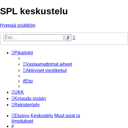
SPL keskustelu
Hyppää sisältöön
Tarkennettu
Etsi
haku
Pikalinkit
Vastaamattomat aiheet
Aktiiviset viestiketjut
Etsi
UKK
Kirjaudu sisään
Rekisteröidy
Etusivu
Keskustelu
Muut asiat ja
ilmoitukset
Etsi