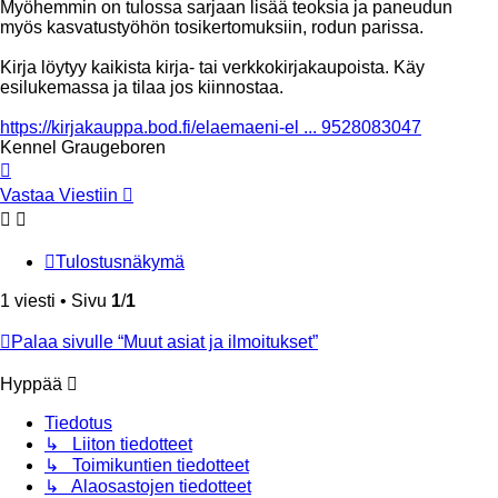
Myöhemmin on tulossa sarjaan lisää teoksia ja paneudun
myös kasvatustyöhön tosikertomuksiin, rodun parissa.
Kirja löytyy kaikista kirja- tai verkkokirjakaupoista. Käy
esilukemassa ja tilaa jos kiinnostaa.
https://kirjakauppa.bod.fi/elaemaeni-el ... 9528083047
Kennel Graugeboren
Ylös
Vastaa Viestiin
Tulostusnäkymä
1 viesti • Sivu
1
/
1
Palaa sivulle “Muut asiat ja ilmoitukset”
Hyppää
Tiedotus
↳ Liiton tiedotteet
↳ Toimikuntien tiedotteet
↳ Alaosastojen tiedotteet