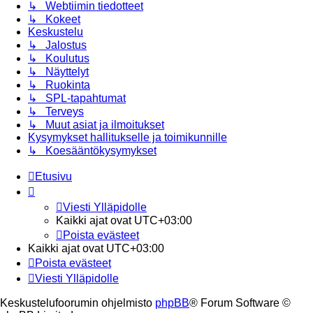
↳ Webtiimin tiedotteet
↳ Kokeet
Keskustelu
↳ Jalostus
↳ Koulutus
↳ Näyttelyt
↳ Ruokinta
↳ SPL-tapahtumat
↳ Terveys
↳ Muut asiat ja ilmoitukset
Kysymykset hallitukselle ja toimikunnille
↳ Koesääntökysymykset
Etusivu
Viesti Ylläpidolle
Kaikki ajat ovat
UTC+03:00
Poista evästeet
Kaikki ajat ovat
UTC+03:00
Poista evästeet
Viesti Ylläpidolle
Keskustelufoorumin ohjelmisto
phpBB
® Forum Software ©