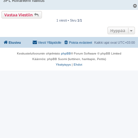
SPL Rovaniemi hallitus
Vastaa Viestiin
1 viesti • Sivu
1
/
1
Hyppää
Etusivu
Viesti Ylläpidolle
Poista evästeet
Kaikki ajat ovat
UTC+03:00
Keskustelufoorumin ohjelmisto
phpBB
® Forum Software © phpBB Limited
Käännös: phpBB Suomi (lurttinen, harritapio, Pettis)
Yksityisyys
|
Ehdot