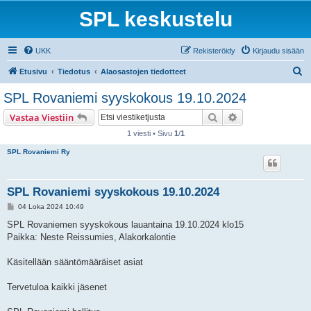
SPL keskustelu
UKK
Rekisteröidy
Kirjaudu sisään
E
Etusivu
Tiedotus
Alaosastojen tiedotteet
t
SPL Rovaniemi syyskokous 19.10.2024
s
Etsi
Tarkennettu hak
Vastaa Viestiin
i
1 viesti • Sivu
1
/
1
SPL Rovaniemi Ry
SPL Rovaniemi syyskokous 19.10.2024
V
04 Loka 2024 10:49
i
e
SPL Rovaniemen syyskokous lauantaina 19.10.2024 klo15
s
Paikka: Neste Reissumies, Alakorkalontie
t
i
Käsitellään sääntömääräiset asiat
Tervetuloa kaikki jäsenet