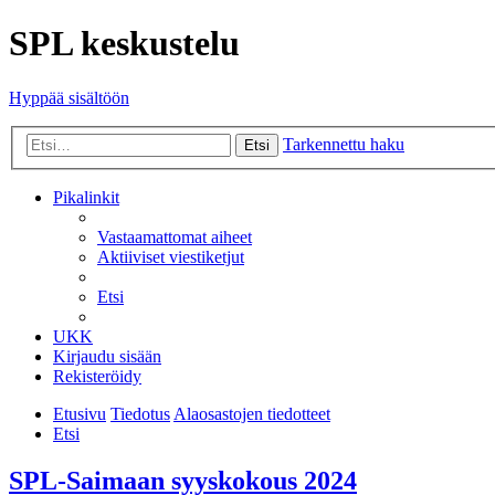
SPL keskustelu
Hyppää sisältöön
Tarkennettu haku
Etsi
Pikalinkit
Vastaamattomat aiheet
Aktiiviset viestiketjut
Etsi
UKK
Kirjaudu sisään
Rekisteröidy
Etusivu
Tiedotus
Alaosastojen tiedotteet
Etsi
SPL-Saimaan syyskokous 2024