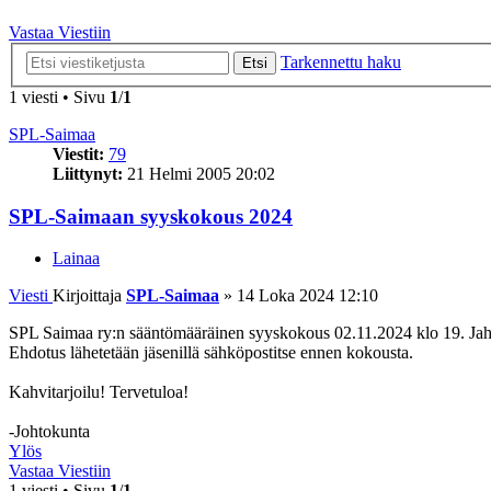
Vastaa Viestiin
Tarkennettu haku
Etsi
1 viesti • Sivu
1
/
1
SPL-Saimaa
Viestit:
79
Liittynyt:
21 Helmi 2005 20:02
SPL-Saimaan syyskokous 2024
Lainaa
Viesti
Kirjoittaja
SPL-Saimaa
»
14 Loka 2024 12:10
SPL Saimaa ry:n sääntömääräinen syyskokous 02.11.2024 klo 19. Jahma
Ehdotus lähetetään jäsenillä sähköpostitse ennen kokousta.
Kahvitarjoilu! Tervetuloa!
-Johtokunta
Ylös
Vastaa Viestiin
1 viesti • Sivu
1
/
1