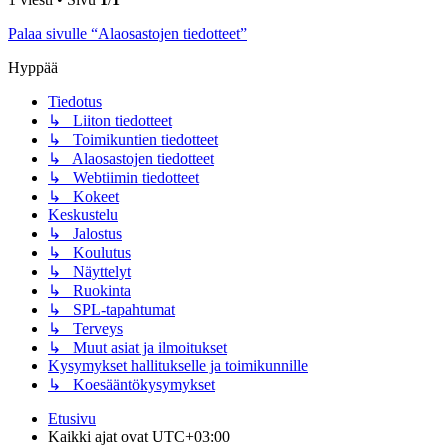
Palaa sivulle “Alaosastojen tiedotteet”
Hyppää
Tiedotus
↳ Liiton tiedotteet
↳ Toimikuntien tiedotteet
↳ Alaosastojen tiedotteet
↳ Webtiimin tiedotteet
↳ Kokeet
Keskustelu
↳ Jalostus
↳ Koulutus
↳ Näyttelyt
↳ Ruokinta
↳ SPL-tapahtumat
↳ Terveys
↳ Muut asiat ja ilmoitukset
Kysymykset hallitukselle ja toimikunnille
↳ Koesääntökysymykset
Etusivu
Kaikki ajat ovat
UTC+03:00