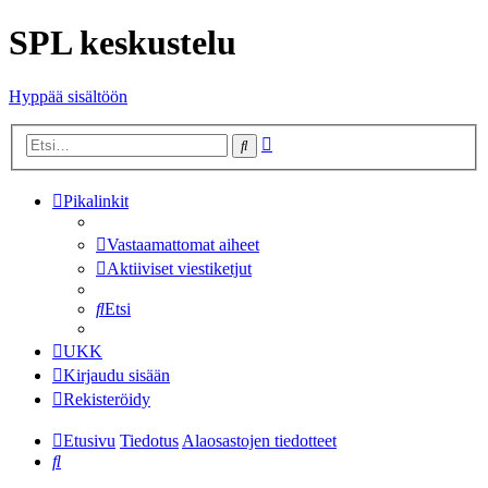
SPL keskustelu
Hyppää sisältöön
Tarkennettu
Etsi
haku
Pikalinkit
Vastaamattomat aiheet
Aktiiviset viestiketjut
Etsi
UKK
Kirjaudu sisään
Rekisteröidy
Etusivu
Tiedotus
Alaosastojen tiedotteet
Etsi