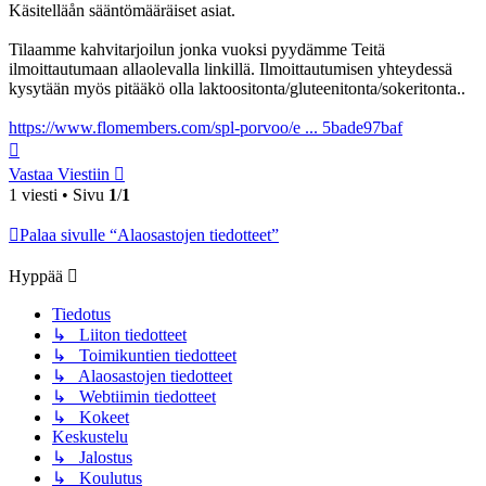
Käsitelläån sääntömääräiset asiat.
Tilaamme kahvitarjoilun jonka vuoksi pyydämme Teitä
ilmoittautumaan allaolevalla linkillä. Ilmoittautumisen yhteydessä
kysytään myös pitääkö olla laktoositonta/gluteenitonta/sokeritonta..
https://www.flomembers.com/spl-porvoo/e ... 5bade97baf
Ylös
Vastaa Viestiin
1 viesti • Sivu
1
/
1
Palaa sivulle “Alaosastojen tiedotteet”
Hyppää
Tiedotus
↳ Liiton tiedotteet
↳ Toimikuntien tiedotteet
↳ Alaosastojen tiedotteet
↳ Webtiimin tiedotteet
↳ Kokeet
Keskustelu
↳ Jalostus
↳ Koulutus