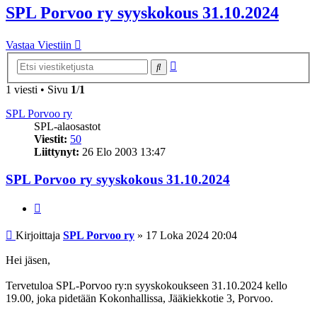
SPL Porvoo ry syyskokous 31.10.2024
Vastaa Viestiin
Tarkennettu
Etsi
haku
1 viesti • Sivu
1
/
1
SPL Porvoo ry
SPL-alaosastot
Viestit:
50
Liittynyt:
26 Elo 2003 13:47
SPL Porvoo ry syyskokous 31.10.2024
Lainaa
Viesti
Kirjoittaja
SPL Porvoo ry
»
17 Loka 2024 20:04
Hei jäsen,
Tervetuloa SPL-Porvoo ry:n syyskokoukseen 31.10.2024 kello
19.00, joka pidetään Kokonhallissa, Jääkiekkotie 3, Porvoo.