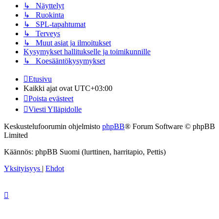
↳ Näyttelyt
↳ Ruokinta
↳ SPL-tapahtumat
↳ Terveys
↳ Muut asiat ja ilmoitukset
Kysymykset hallitukselle ja toimikunnille
↳ Koesääntökysymykset
Etusivu
Kaikki ajat ovat
UTC+03:00
Poista evästeet
Viesti Ylläpidolle
Keskustelufoorumin ohjelmisto
phpBB
® Forum Software © phpBB
Limited
Käännös: phpBB Suomi (lurttinen, harritapio, Pettis)
Yksityisyys
|
Ehdot