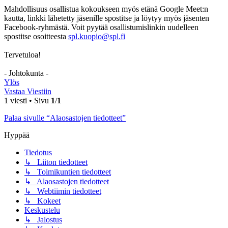
Mahdollisuus osallistua kokoukseen myös etänä Google Meet:n
kautta, linkki lähetetty jäsenille spostitse ja löytyy myös jäsenten
Facebook-ryhmästä. Voit pyytää osallistumislinkin uudelleen
spostitse osoitteesta
spl.kuopio@spl.fi
Tervetuloa!
- Johtokunta -
Ylös
Vastaa Viestiin
1 viesti • Sivu
1
/
1
Palaa sivulle “Alaosastojen tiedotteet”
Hyppää
Tiedotus
↳ Liiton tiedotteet
↳ Toimikuntien tiedotteet
↳ Alaosastojen tiedotteet
↳ Webtiimin tiedotteet
↳ Kokeet
Keskustelu
↳ Jalostus