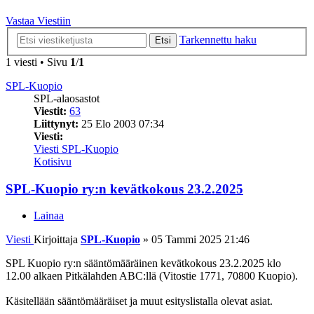
Vastaa Viestiin
Tarkennettu haku
Etsi
1 viesti • Sivu
1
/
1
SPL-Kuopio
SPL-alaosastot
Viestit:
63
Liittynyt:
25 Elo 2003 07:34
Viesti:
Viesti SPL-Kuopio
Kotisivu
SPL-Kuopio ry:n kevätkokous 23.2.2025
Lainaa
Viesti
Kirjoittaja
SPL-Kuopio
»
05 Tammi 2025 21:46
SPL Kuopio ry:n sääntömääräinen kevätkokous 23.2.2025 klo
12.00 alkaen Pitkälahden ABC:llä (Vitostie 1771, 70800 Kuopio).
Käsitellään sääntömääräiset ja muut esityslistalla olevat asiat.