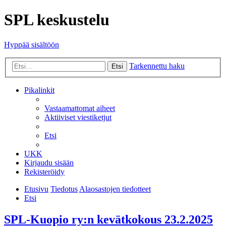
SPL keskustelu
Hyppää sisältöön
Tarkennettu haku
Etsi
Pikalinkit
Vastaamattomat aiheet
Aktiiviset viestiketjut
Etsi
UKK
Kirjaudu sisään
Rekisteröidy
Etusivu
Tiedotus
Alaosastojen tiedotteet
Etsi
SPL-Kuopio ry:n kevätkokous 23.2.2025