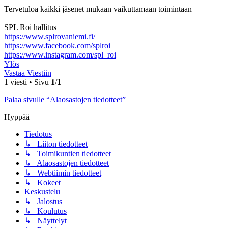
Tervetuloa kaikki jäsenet mukaan vaikuttamaan toimintaan
SPL Roi hallitus
https://www.splrovaniemi.fi/
https://www.facebook.com/splroi
https://www.instagram.com/spl_roi
Ylös
Vastaa Viestiin
1 viesti • Sivu
1
/
1
Palaa sivulle “Alaosastojen tiedotteet”
Hyppää
Tiedotus
↳ Liiton tiedotteet
↳ Toimikuntien tiedotteet
↳ Alaosastojen tiedotteet
↳ Webtiimin tiedotteet
↳ Kokeet
Keskustelu
↳ Jalostus
↳ Koulutus
↳ Näyttelyt