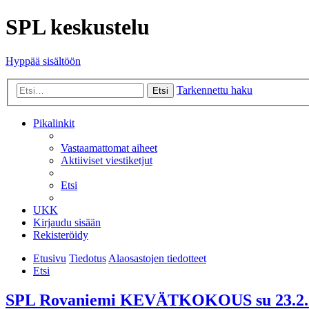
SPL keskustelu
Hyppää sisältöön
Tarkennettu haku
Etsi
Pikalinkit
Vastaamattomat aiheet
Aktiiviset viestiketjut
Etsi
UKK
Kirjaudu sisään
Rekisteröidy
Etusivu
Tiedotus
Alaosastojen tiedotteet
Etsi
SPL Rovaniemi KEVÄTKOKOUS su 23.2.