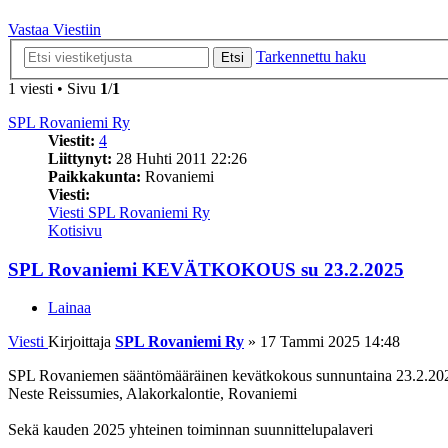
Vastaa Viestiin
Tarkennettu haku
Etsi
1 viesti • Sivu
1
/
1
SPL Rovaniemi Ry
Viestit:
4
Liittynyt:
28 Huhti 2011 22:26
Paikkakunta:
Rovaniemi
Viesti:
Viesti SPL Rovaniemi Ry
Kotisivu
SPL Rovaniemi KEVÄTKOKOUS su 23.2.2025
Lainaa
Viesti
Kirjoittaja
SPL Rovaniemi Ry
»
17 Tammi 2025 14:48
SPL Rovaniemen sääntömääräinen kevätkokous sunnuntaina 23.2.20
Neste Reissumies, Alakorkalontie, Rovaniemi
Sekä kauden 2025 yhteinen toiminnan suunnittelupalaveri