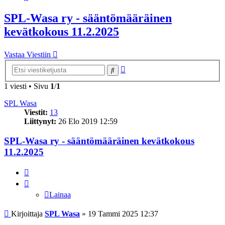
SPL-Wasa ry - sääntömääräinen
kevätkokous 11.2.2025
Vastaa Viestiin
Tarkennettu
Etsi
haku
1 viesti • Sivu
1
/
1
SPL Wasa
Viestit:
13
Liittynyt:
26 Elo 2019 12:59
SPL-Wasa ry - sääntömääräinen kevätkokous
11.2.2025
Lainaa
Lainaa
Viesti
Kirjoittaja
SPL Wasa
»
19 Tammi 2025 12:37