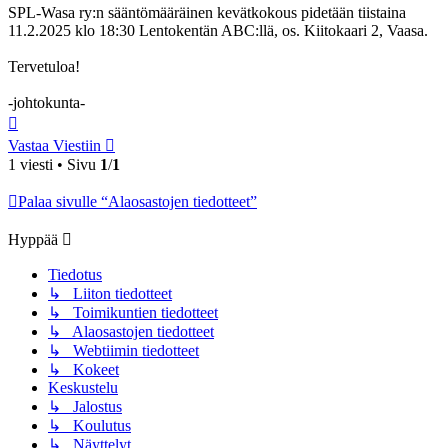
SPL-Wasa ry:n sääntömääräinen kevätkokous pidetään tiistaina
11.2.2025 klo 18:30 Lentokentän ABC:llä, os. Kiitokaari 2, Vaasa.
Tervetuloa!
-johtokunta-
Ylös
Vastaa Viestiin
1 viesti • Sivu
1
/
1
Palaa sivulle “Alaosastojen tiedotteet”
Hyppää
Tiedotus
↳ Liiton tiedotteet
↳ Toimikuntien tiedotteet
↳ Alaosastojen tiedotteet
↳ Webtiimin tiedotteet
↳ Kokeet
Keskustelu
↳ Jalostus
↳ Koulutus
↳ Näyttelyt