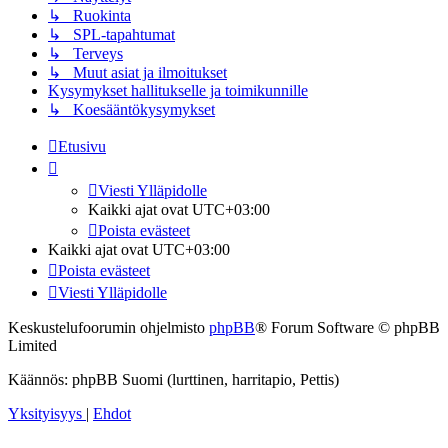
↳ Ruokinta
↳ SPL-tapahtumat
↳ Terveys
↳ Muut asiat ja ilmoitukset
Kysymykset hallitukselle ja toimikunnille
↳ Koesääntökysymykset
Etusivu
Viesti Ylläpidolle
Kaikki ajat ovat
UTC+03:00
Poista evästeet
Kaikki ajat ovat
UTC+03:00
Poista evästeet
Viesti Ylläpidolle
Keskustelufoorumin ohjelmisto
phpBB
® Forum Software © phpBB
Limited
Käännös: phpBB Suomi (lurttinen, harritapio, Pettis)
Yksityisyys
|
Ehdot