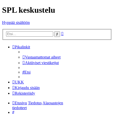
SPL keskustelu
Hyppää sisältöön
Tarkennettu
Etsi
haku
Pikalinkit
Vastaamattomat aiheet
Aktiiviset viestiketjut
Etsi
UKK
Kirjaudu sisään
Rekisteröidy
Etusivu
Tiedotus
Alaosastojen
tiedotteet
Etsi