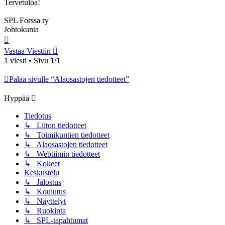
Tervetuloa!
SPL Forssa ry
Johtokunta
Ylös
Vastaa Viestiin
1 viesti • Sivu
1
/
1
Palaa sivulle “Alaosastojen tiedotteet”
Hyppää
Tiedotus
↳ Liiton tiedotteet
↳ Toimikuntien tiedotteet
↳ Alaosastojen tiedotteet
↳ Webtiimin tiedotteet
↳ Kokeet
Keskustelu
↳ Jalostus
↳ Koulutus
↳ Näyttelyt
↳ Ruokinta
↳ SPL-tapahtumat