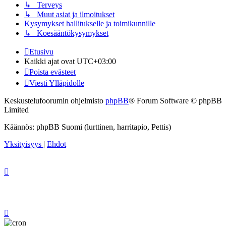
↳ Terveys
↳ Muut asiat ja ilmoitukset
Kysymykset hallitukselle ja toimikunnille
↳ Koesääntökysymykset
Etusivu
Kaikki ajat ovat
UTC+03:00
Poista evästeet
Viesti Ylläpidolle
Keskustelufoorumin ohjelmisto
phpBB
® Forum Software © phpBB
Limited
Käännös: phpBB Suomi (lurttinen, harritapio, Pettis)
Yksityisyys
|
Ehdot