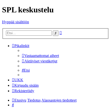
SPL keskustelu
Hyppää sisältöön
Tarkennettu
Etsi
haku
Pikalinkit
Vastaamattomat aiheet
Aktiiviset viestiketjut
Etsi
UKK
Kirjaudu sisään
Rekisteröidy
Etusivu
Tiedotus
Alaosastojen tiedotteet
Etsi