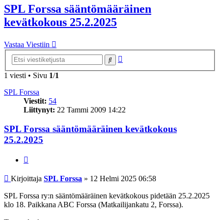
SPL Forssa sääntömääräinen
kevätkokous 25.2.2025
Vastaa Viestiin
Tarkennettu
Etsi
haku
1 viesti • Sivu
1
/
1
SPL Forssa
Viestit:
54
Liittynyt:
22 Tammi 2009 14:22
SPL Forssa sääntömääräinen kevätkokous
25.2.2025
Lainaa
Viesti
Kirjoittaja
SPL Forssa
»
12 Helmi 2025 06:58
SPL Forssa ry:n sääntömääräinen kevätkokous pidetään 25.2.2025
klo 18. Paikkana ABC Forssa (Matkailijankatu 2, Forssa).