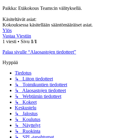
Paikka: Etäkokous Teams:in välityksellä.
Käsiteltävät asiat:
Kokouksessa käsitellään sääntömääräiset asiat.
Ylös
Vastaa Viestiin
1 viesti • Sivu
1
/
1
Palaa sivulle “Alaosastojen tiedotteet”
Hyppää
Tiedotus
↳ Liiton tiedotteet
↳ Toimikuntien tiedotteet
↳ Alaosastojen tiedotteet
↳ Webtiimin tiedotteet
↳ Kokeet
Keskustelu
↳ Jalostus
↳ Koulutus
↳ Näyttelyt
↳ Ruokinta
↳ SPL-tapahtumat