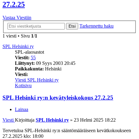
27.2.25
Vastaa Viestiin
Tarkennettu haku
Etsi
1 viesti • Sivu
1
/
1
SPL Helsinki ry
SPL-alaosastot
Viestit:
55
Liittynyt:
09 Syys 2003 20:45
Paikkakunta:
Helsinki
Viesti:
Viesti SPL Helsinki ry
Kotisivu
SPL Helsinki ry:n kevätyleiskokous 27.2.25
Lainaa
Viesti
Kirjoittaja
SPL Helsinki ry
»
23 Helmi 2025 18:22
Tervetuloa SPL-Helsinki ry:n sääntömääräiseen kevätkokoukseen
27.2.2025 klo: 18:00