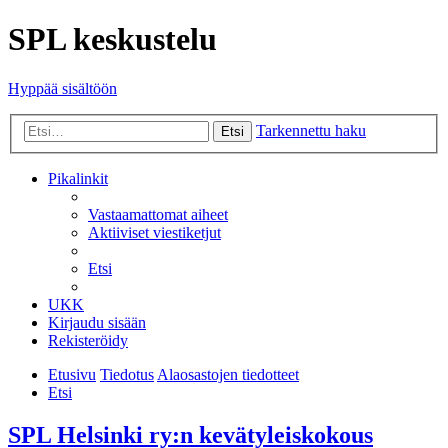
SPL keskustelu
Hyppää sisältöön
Tarkennettu haku
Etsi
Pikalinkit
Vastaamattomat aiheet
Aktiiviset viestiketjut
Etsi
UKK
Kirjaudu sisään
Rekisteröidy
Etusivu
Tiedotus
Alaosastojen tiedotteet
Etsi
SPL Helsinki ry:n kevätyleiskokous