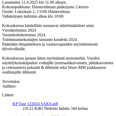
Lauantaina 12.4.2025 klo 11.00 alkaen.
Kokouspaikkana: Hämeenlinnan pääkirjasto 2.kerros
Osoite: Lukiokatu 2, 13100 Hämeenlinna
Valtakirjojen tarkistus alkaa klo 10:00
Kokouksessa käsitellään seuraavat sääntömääräiset asiat:
Vuosikertomus 2024
Varainhoitokertomus 2024
Toiminnantarkastajien lausunto kaudelta 2024
Päätetään tilinpäätöksen ja vastuuvapauden myöntämisestä
tilivelvollisille.
Kokouksessa jaetaan liiton myöntämät ansiomerkit, Vuoden
näyttelykoirakilpailun voittajille (normaalikarvaisten, pitkäkarvaisten
ja veteraanien) pokaalit & diblomit sekä Wusv-MM joukkuueen
osallistujille diblomit.
Tervetuloa
-hallitus-
Liitteet
KP Tase 122024 SAKS.pdf
(10.22 KiB) Tiedosto ladattu 344 kertaa