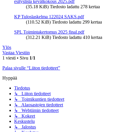
esityslista kevätkokous 2025.pdf
(35.18 KiB) Tiedosto ladattu 278 kertaa
KP Tuloslaskelma 122024 SAKS.pdf
(110.52 KiB) Tiedosto ladattu 299 kertaa
SPL Toimintakertomus 2025 final.pdf
(312.21 KiB) Tiedosto ladattu 410 kertaa
Ylös
Vastaa Viestiin
1 viesti • Sivu
1
/
1
Palaa sivulle “Liiton tiedotteet”
Hyppää
Tiedotus
↳ Liiton tiedotteet
↳ Toimikuntien tiedotteet
↳ Alaosastojen tiedotteet
↳ Webtiimin tiedotteet
↳ Kokeet
Keskustelu
↳ Jalostus