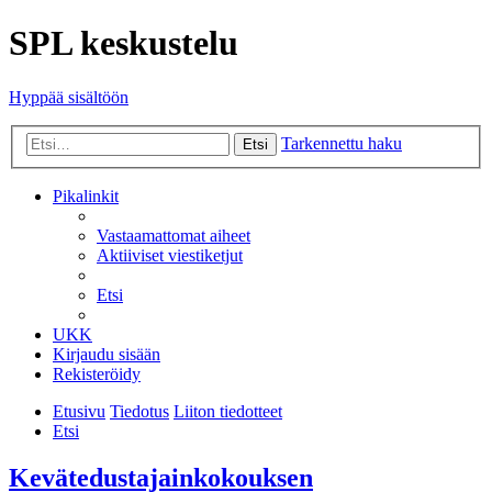
SPL keskustelu
Hyppää sisältöön
Tarkennettu haku
Etsi
Pikalinkit
Vastaamattomat aiheet
Aktiiviset viestiketjut
Etsi
UKK
Kirjaudu sisään
Rekisteröidy
Etusivu
Tiedotus
Liiton tiedotteet
Etsi
Kevätedustajainkokouksen