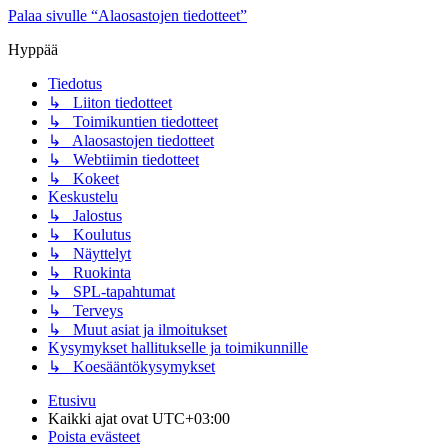
Palaa sivulle “Alaosastojen tiedotteet”
Hyppää
Tiedotus
↳ Liiton tiedotteet
↳ Toimikuntien tiedotteet
↳ Alaosastojen tiedotteet
↳ Webtiimin tiedotteet
↳ Kokeet
Keskustelu
↳ Jalostus
↳ Koulutus
↳ Näyttelyt
↳ Ruokinta
↳ SPL-tapahtumat
↳ Terveys
↳ Muut asiat ja ilmoitukset
Kysymykset hallitukselle ja toimikunnille
↳ Koesääntökysymykset
Etusivu
Kaikki ajat ovat
UTC+03:00
Poista evästeet