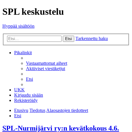
SPL keskustelu
Hyppää sisältöön
Tarkennettu haku
Etsi
Pikalinkit
Vastaamattomat aiheet
Aktiiviset viestiketjut
Etsi
UKK
Kirjaudu sisään
Rekisteröidy
Etusivu
Tiedotus
Alaosastojen tiedotteet
Etsi
SPL-Nurmijärvi ry:n kevätkokous 4.6.