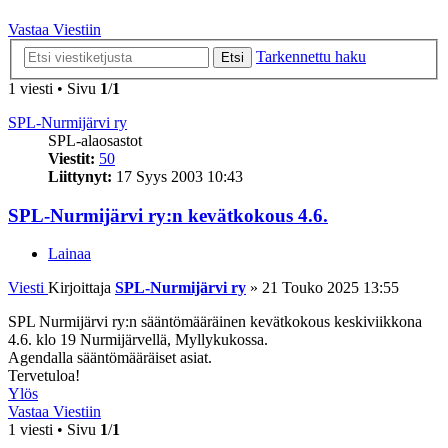
Vastaa Viestiin
Tarkennettu haku
Etsi
1 viesti • Sivu
1
/
1
SPL-Nurmijärvi ry
SPL-alaosastot
Viestit:
50
Liittynyt:
17 Syys 2003 10:43
SPL-Nurmijärvi ry:n kevätkokous 4.6.
Lainaa
Viesti
Kirjoittaja
SPL-Nurmijärvi ry
»
21 Touko 2025 13:55
SPL Nurmijärvi ry:n sääntömääräinen kevätkokous keskiviikkona
4.6. klo 19 Nurmijärvellä, Myllykukossa.
Agendalla sääntömääräiset asiat.
Tervetuloa!
Ylös
Vastaa Viestiin
1 viesti • Sivu
1
/
1