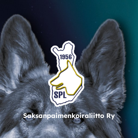
Saksanpaimenkoiraliitto Ry