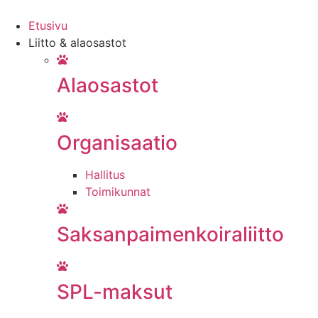
Mene
sisältöön
Etusivu
Liitto & alaosastot
Alaosastot
Organisaatio
Hallitus
Toimikunnat
Saksanpaimenkoiraliitto
SPL-maksut