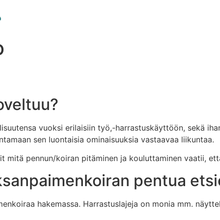
o
oveltuu?
suutensa vuoksi erilaisiin työ,-harrastuskäyttöön, sekä ih
y antamaan sen luontaisia ominaisuuksia vastaavaa liikuntaa.
teetit mitä pennun/koiran pitäminen ja kouluttaminen vaatii, e
aksanpaimenkoiran pentua ets
menkoiraa hakemassa. Harrastuslajeja on monia mm. näyttelyt