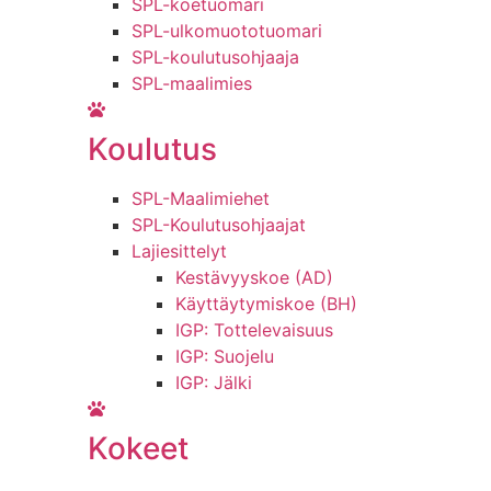
SPL-koetuomari
SPL-ulkomuototuomari
SPL-koulutusohjaaja
SPL-maalimies
Koulutus
SPL-Maalimiehet
SPL-Koulutusohjaajat
Lajiesittelyt
Kestävyyskoe (AD)
Käyttäytymiskoe (BH)
IGP: Tottelevaisuus
IGP: Suojelu
IGP: Jälki
Kokeet