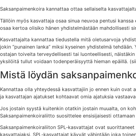
Saksanpaimenkoira kannattaa ottaa sellaiselta kasvattajalta,
Tällöin myös kasvattaja osaa sinua neuvoa pentusi kanssa e
osaa kertoa olisiko hänen yhdistelmästään mahdollisesti si
Kasvattajalta kannattaa tiedustella mitä oletusarvoja yhdiste
jokin ”punainen lanka” miksi kyseinen yhdistelmä tehdään. Yl
ostajan toiveita terveydellisesti tai luonteellisesti, näistä
yksilöitä tullut voidaan todenperäisyyttä hieman epäillä. (s
Mistä löydän saksanpaimenk
Kannattaa olla yhteydessä kasvattajiin jo ennen kuin ovat 
ja kasvattajan ajatukset kohtaavat omia ajatuksia vastaav
Jos jostain syystä kuitenkin otatkin jostain muualta, on koht
Saksanpaimenkoiraliitto suosittelee ensisijaisesti ottamaan
Saksanpaimenkoiraliiton SPL-kasvattajat ovat suorittaneet
kasvattajaksi. SPL-kasvattajat käyvät vähintään joka toinen 