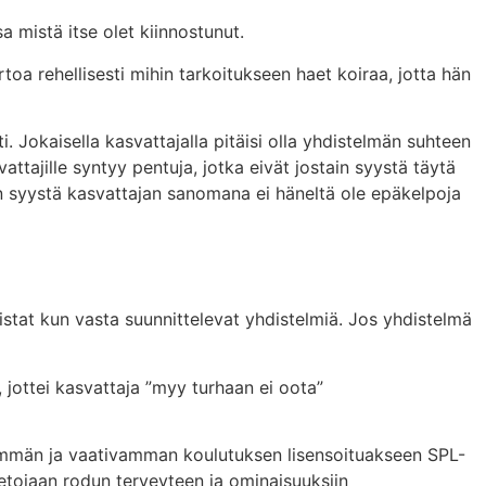
a mistä itse olet kiinnostunut.
a rehellisesti mihin tarkoitukseen haet koiraa, jotta hän
i. Jokaisella kasvattajalla pitäisi olla yhdistelmän suhteen
attajille syntyy pentuja, jotka eivät jostain syystä täytä
stain syystä kasvattajan sanomana ei häneltä ole epäkelpoja
istat kun vasta suunnittelevat yhdistelmiä. Jos yhdistelmä
, jottei kasvattaja ”myy turhaan ei oota”
idemmän ja vaativamman koulutuksen lisensoituakseen SPL-
tietojaan rodun terveyteen ja ominaisuuksiin