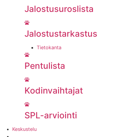
Jalostusuroslista
Jalostustarkastus
Tietokanta
Pentulista
Kodinvaihtajat
SPL-arviointi
Keskustelu
Liity jäseneksi