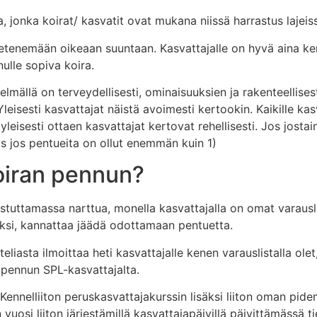
 jonka koirat/ kasvatit ovat mukana niissä harrastus lajeiss
tenemään oikeaan suuntaan. Kasvattajalle on hyvä aina kerto
nulle sopiva koira.
lmällä on terveydellisesti, ominaisuuksien ja rakenteellisest
eisesti kasvattajat näistä avoimesti kertookin. Kaikille kasv
kin yleisesti ottaen kasvattajat kertovat rehellisesti. Jos jo
iis jos pentueita on ollut enemmän kuin 1)
oiran pennun?
astuttamassa narttua, monella kasvattajalla on omat varausl
aksi, kannattaa jäädä odottamaan pentuetta.
eliasta ilmoittaa heti kasvattajalle kenen varauslistalla olet
 pennun SPL-kasvattajalta.
 Kennelliiton peruskasvattajakurssin lisäksi liiton oman p
vuosi liiton järjestämillä kasvattajapäivillä päivittämässä 