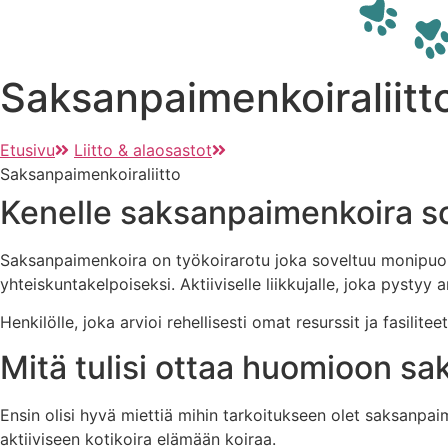
Saksanpaimenkoira­liitt
Etusivu
Liitto & alaosastot
Saksanpaimenkoira­liitto
Kenelle saksanpaimenkoira s
Saksanpaimenkoira on työkoirarotu joka soveltuu monipuoli
yhteiskuntakelpoiseksi. Aktiiviselle liikkujalle, joka pysty
Henkilölle, joka arvioi rehellisesti omat resurssit ja fasili
Mitä tulisi ottaa huomioon s
Ensin olisi hyvä miettiä mihin tarkoitukseen olet saksanpai
aktiiviseen kotikoira elämään koiraa.