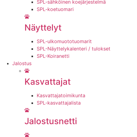
SPL-sähköinen koejärjestelmä
SPL-koetuomari
Näyttelyt
SPL-ulkomuototuomarit
SPL-Näyttelykalenteri / tulokset
SPL-Koiranetti
Jalostus
Kasvattajat
Kasvattajatoimikunta
SPL-kasvattajalista
Jalostusnetti