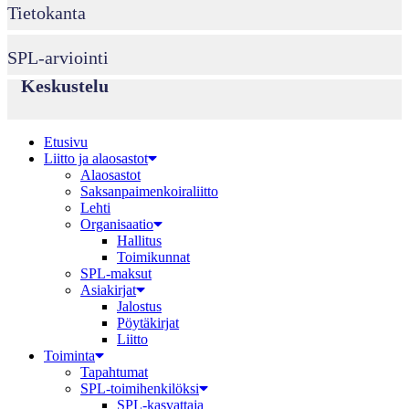
Tietokanta
SPL-arviointi
Keskustelu
Etusivu
Liitto ja alaosastot
Alaosastot
Saksanpaimenkoira­liitto
Lehti
Organisaatio
Hallitus
Toimikunnat
SPL-maksut
Asiakirjat
Jalostus
Pöytäkirjat
Liitto
Toiminta
Tapahtumat
SPL-toimihenkilöksi
SPL-kasvattaja