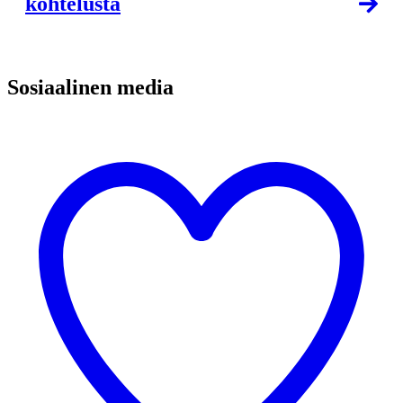
kohtelusta
valkosuklaata VL
Kotimaisia juustoja ja
lakkahilloa L
Kahvi/tee
Sosiaalinen media