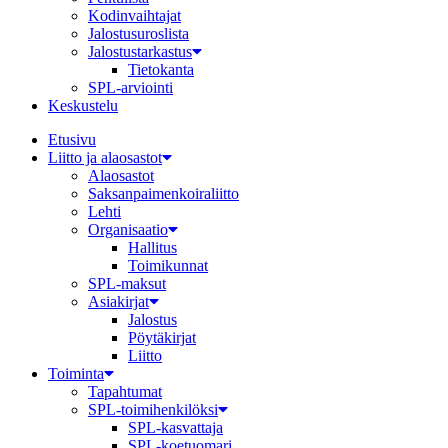
Kodinvaihtajat
Jalostusuroslista
Jalostustarkastus
Tietokanta
SPL-arviointi
Keskustelu
Etusivu
Liitto ja alaosastot
Alaosastot
Saksanpaimenkoira­liitto
Lehti
Organisaatio
Hallitus
Toimikunnat
SPL-maksut
Asiakirjat
Jalostus
Pöytäkirjat
Liitto
Toiminta
Tapahtumat
SPL-toimihenkilöksi
SPL-kasvattaja
SPL-koetuomari