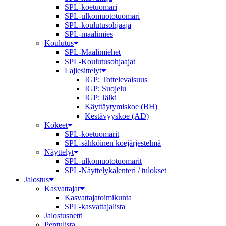
SPL-koetuomari
SPL-ulkomuototuomari
SPL-koulutusohjaaja
SPL-maalimies
Koulutus
SPL-Maalimiehet
SPL-Koulutusohjaajat
Lajiesittelyt
IGP: Tottelevaisuus
IGP: Suojelu
IGP: Jälki
Käyttäytymiskoe (BH)
Kestävyyskoe (AD)
Kokeet
SPL-koetuomarit
SPL-sähköinen koejärjestelmä
Näyttelyt
SPL-ulkomuototuomarit
SPL-Näyttelykalenteri / tulokset
Jalostus
Kasvattajat
Kasvattajatoimikunta
SPL-kasvattajalista
Jalostusnetti
Pentulista