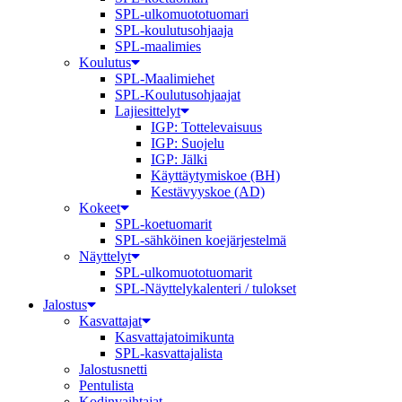
SPL-ulkomuototuomari
SPL-koulutusohjaaja
SPL-maalimies
Koulutus
SPL-Maalimiehet
SPL-Koulutusohjaajat
Lajiesittelyt
IGP: Tottelevaisuus
IGP: Suojelu
IGP: Jälki
Käyttäytymiskoe (BH)
Kestävyyskoe (AD)
Kokeet
SPL-koetuomarit
SPL-sähköinen koejärjestelmä
Näyttelyt
SPL-ulkomuototuomarit
SPL-Näyttelykalenteri / tulokset
Jalostus
Kasvattajat
Kasvattajatoimikunta
SPL-kasvattajalista
Jalostusnetti
Pentulista
Kodinvaihtajat