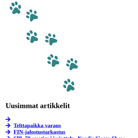
Uusimmat artikkelit
Telttapaikka varaus
FIN-jalostustarkastus