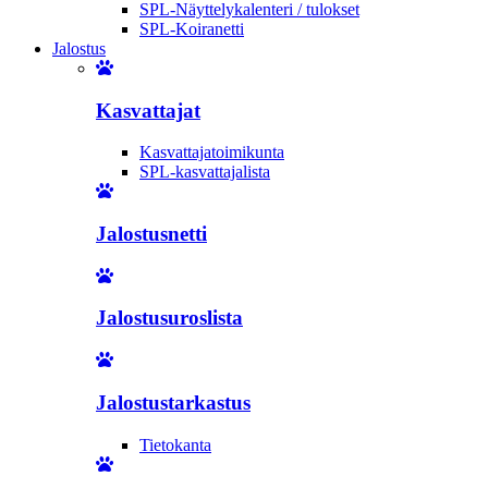
SPL-Näyttelykalenteri / tulokset
SPL-Koiranetti
Jalostus
Kasvattajat
Kasvattajatoimikunta
SPL-kasvattajalista
Jalostusnetti
Jalostusuroslista
Jalostustarkastus
Tietokanta