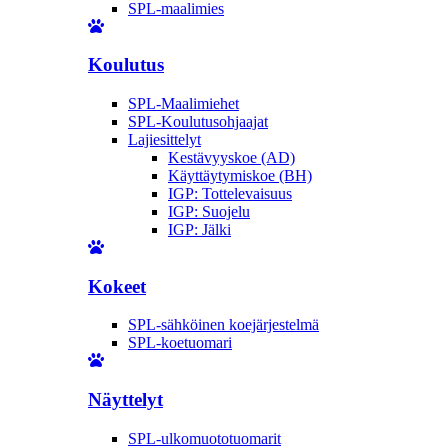
SPL-maalimies
Koulutus
SPL-Maalimiehet
SPL-Koulutusohjaajat
Lajiesittelyt
Kestävyyskoe (AD)
Käyttäytymiskoe (BH)
IGP: Tottelevaisuus
IGP: Suojelu
IGP: Jälki
Kokeet
SPL-sähköinen koejärjestelmä
SPL-koetuomari
Näyttelyt
SPL-ulkomuototuomarit