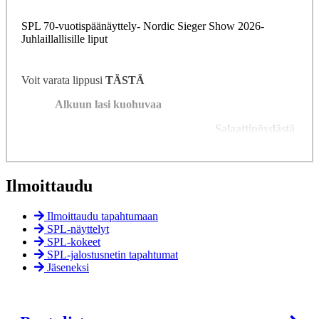
SPL 70-vuotispäänäyttely- Nordic Sieger Show 2026-
Juhlaillallisille liput
Voit varata lippusi
TÄSTÄ
Alkuun lasi kuohuvaa
Salaattipöydästä
Lue lisää
Vihersalaattia ja syksyn
satoa:
Päärynää, kurpitsansiemeniä ja
Ilmoittaudu
puolukkavinaigretteä M,G
Tyrnigraavattua
Ilmoittaudu tapahtumaan
lohta M,G
SPL-näyttelyt
Savuporomoussea
SPL-kokeet
saaristolaisleivällä L
SPL-jalostusnetin tapahtumat
Jäseneksi
Paahtopaisti-carpacciota ja
piparjuuricremea L,G
Paahdettua punajuurta ja vuohenjuustoa