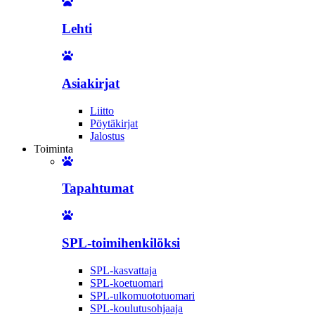
Lehti
Asiakirjat
Liitto
Pöytäkirjat
Jalostus
Toiminta
Tapahtumat
SPL-toimihenkilöksi
SPL-kasvattaja
SPL-koetuomari
SPL-ulkomuototuomari
SPL-koulutusohjaaja