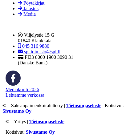
Pöytäkirjat
Jalostus
Media
Viljelystie 15 G
01840 Klaukkala
045 316 9880
spl.toimisto@spl.fi
FI33 8000 1900 3090 31
(Danske Bank)
Mediakortti 2026
Lehtemme verkossa
©
– Saksanpaimenkoiraliitto ry |
Tietosuojaseloste
| Kotisivut:
Sivustamo Oy
©
– Yritys |
Tietosuojaseloste
Kotisivut:
Sivustamo Oy