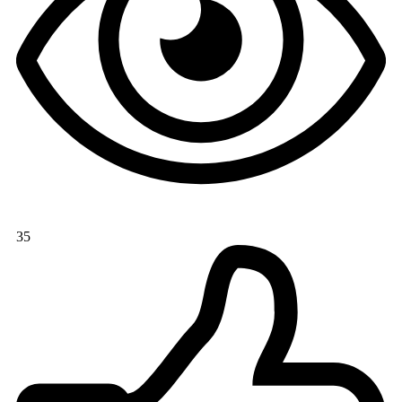
Lightbox link for post
with description SPL Jalostustarkastus – mallisuoritus
35