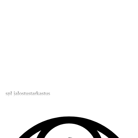
spl jalostustarkastus