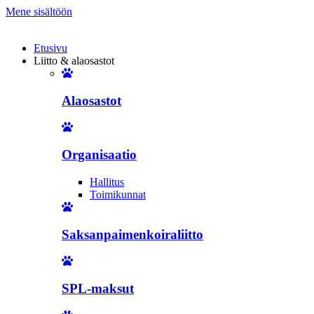
Mene sisältöön
Etusivu
Liitto & alaosastot
Alaosastot
Organisaatio
Hallitus
Toimikunnat
Saksanpaimenkoiraliitto
SPL-maksut