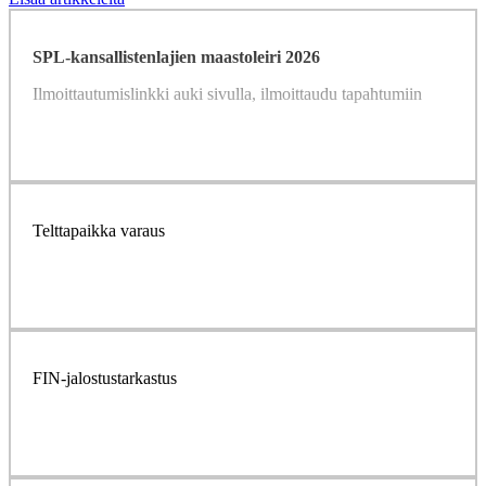
SPL-kansallistenlajien maastoleiri 2026
Ilmoittautumislinkki auki sivulla, ilmoittaudu tapahtumiin
Lue lisää
Telttapaikka varaus
Lue lisää
FIN-jalostustarkastus
Lue lisää