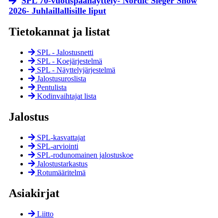
SPL 70-vuotispäänäyttely- Nordic Sieger Show
2026- Juhlaillallisille liput
Tietokannat ja listat
SPL - Jalostusnetti
SPL - Koejärjestelmä
SPL - Näyttely­järjestelmä
Jalostusuroslista
Pentulista
Kodinvaihtajat lista
Jalostus
SPL-kasvattajat
SPL-arviointi
SPL-rodunomainen jalostuskoe
Jalostustarkastus
Rotumääritelmä
Asiakirjat
Liitto