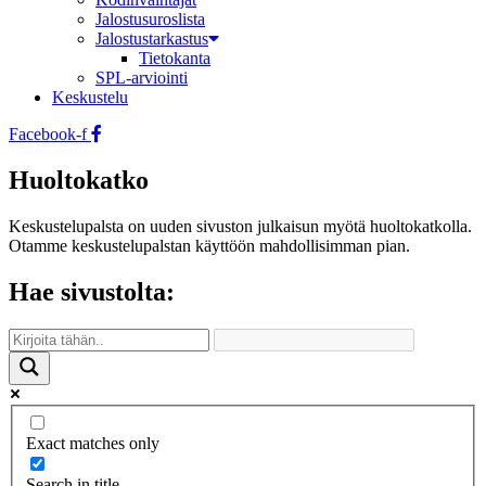
Jalostusuroslista
Jalostustarkastus
Tietokanta
SPL-arviointi
Keskustelu
Facebook-f
Huoltokatko
Keskustelupalsta on uuden sivuston julkaisun myötä huoltokatkolla.
Otamme keskustelupalstan käyttöön mahdollisimman pian.
Hae sivustolta:
Exact matches only
Search in title