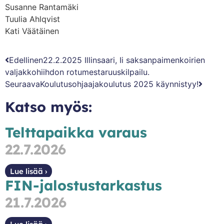
Susanne Rantamäki
Tuulia Ahlqvist
Kati Väätäinen
Edellinen
22.2.2025 Illinsaari, Ii saksanpaimenkoirien
valjakkohiihdon rotumestaruuskilpailu.
Seuraava
Koulutusohjaajakoulutus 2025 käynnistyy!
Katso myös:
Telttapaikka varaus
22.7.2026
Lue lisää ›
FIN-jalostustarkastus
21.7.2026