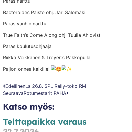
Paras narttu
Bacteroides Paiste ohj. Jari Salomäki
Paras vanhin narttu
True Faith’s Come Along ohj. Tuulia Ahlqvist
Paras koulutusohjaaja
Riikka Veikkanen & Troyen’s Pakkopulla
Paljon onnea kaikille!
Edellinen
La 26.8. SPL Rally-toko RM
Seuraava
Rotumestarit PAHA
Katso myös:
Telttapaikka varaus
22.7.2026