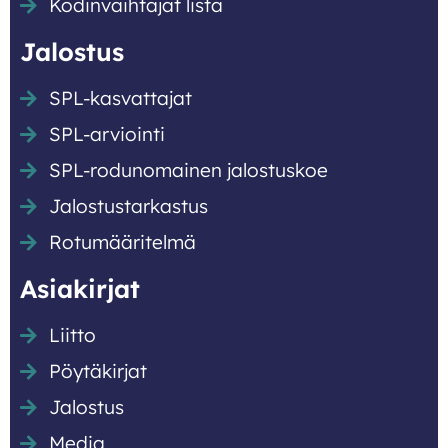
Kodinvaihtajat lista
Jalostus
SPL-kasvattajat
SPL-arviointi
SPL-rodunomainen jalostuskoe
Jalostustarkastus
Rotumääritelmä
Asiakirjat
Liitto
Pöytäkirjat
Jalostus
Media