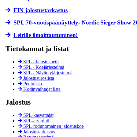
FIN-jalostustarkastus
SPL 70-vuotispäänäyttely- Nordic Sieger Show 2026
Leirille ilmoittautuminen!
Tietokannat ja listat
SPL - Jalostusnetti
SPL - Koejärjestelmä
SPL - Näyttely­järjestelmä
Jalostusuroslista
Pentulista
Kodinvaihtajat lista
Jalostus
SPL-kasvattajat
SPL-arviointi
SPL-rodunomainen jalostuskoe
Jalostustarkastus