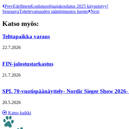
Prev
Edellinen
Koulutusohjaajakoulutus 2025 käynnistyy!
Seuraava
Tottelevaisuuden sääntömuutos luento
Next
Katso myös:
Telttapaikka varaus
22.7.2026
Lue lisää ›
FIN-jalostustarkastus
21.7.2026
Lue lisää ›
SPL 70-vuotispäänäyttely- Nordic Sieger Show 2026- Juh
20.5.2026
Lue lisää ›
Katso kaikki