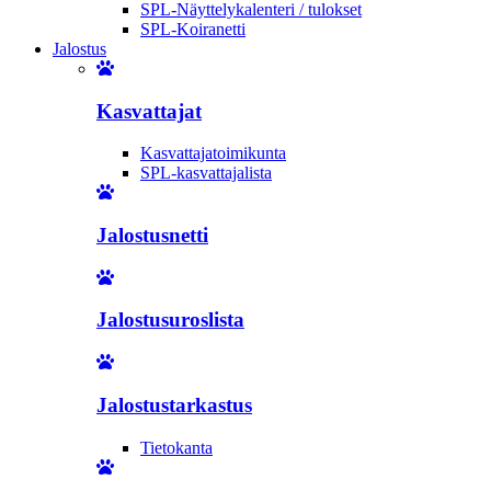
SPL-Näyttelykalenteri / tulokset
SPL-Koiranetti
Jalostus
Kasvattajat
Kasvattajatoimikunta
SPL-kasvattajalista
Jalostusnetti
Jalostusuroslista
Jalostustarkastus
Tietokanta