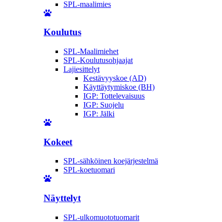
SPL-maalimies
Koulutus
SPL-Maalimiehet
SPL-Koulutusohjaajat
Lajiesittelyt
Kestävyyskoe (AD)
Käyttäytymiskoe (BH)
IGP: Tottelevaisuus
IGP: Suojelu
IGP: Jälki
Kokeet
SPL-sähköinen koejärjestelmä
SPL-koetuomari
Näyttelyt
SPL-ulkomuototuomarit