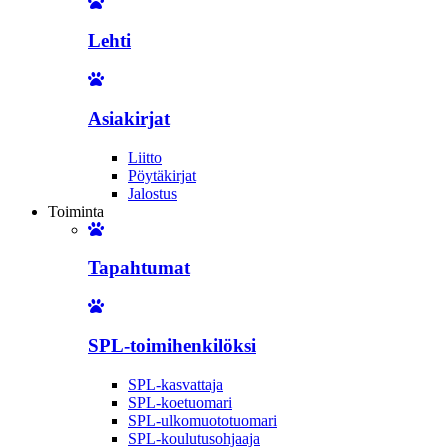
Lehti
Asiakirjat
Liitto
Pöytäkirjat
Jalostus
Toiminta
Tapahtumat
SPL-toimihenkilöksi
SPL-kasvattaja
SPL-koetuomari
SPL-ulkomuototuomari
SPL-koulutusohjaaja