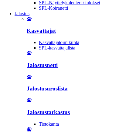
SPL-Näyttelykalenteri / tulokset
SPL-Koiranetti
Jalostus
Kasvattajat
Kasvattajatoimikunta
SPL-kasvattajalista
Jalostusnetti
Jalostusuroslista
Jalostustarkastus
Tietokanta