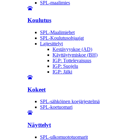
SPL-maalimies
Koulutus
SPL-Maalimiehet
SPL-Koulutusohjaajat
Lajiesittelyt
Kestävyyskoe (AD)
Käyttäytymiskoe (BH)
IGP: Tottelevaisuus
IGP: Suojelu
IGP: Jälki
Kokeet
SPL-sähköinen koejärjestelmä
SPL-koetuomari
Näyttelyt
SPL-ulkomuototuomarit