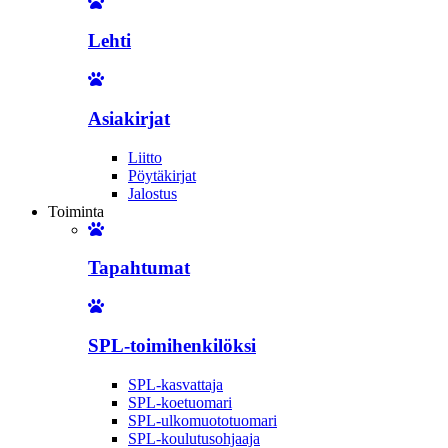
Lehti
Asiakirjat
Liitto
Pöytäkirjat
Jalostus
Toiminta
Tapahtumat
SPL-toimihenkilöksi
SPL-kasvattaja
SPL-koetuomari
SPL-ulkomuototuomari
SPL-koulutusohjaaja