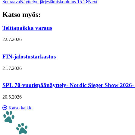
Seuraava
Näyttelyn järjestämiskoulutus 15.2
Next
Katso myös:
Telttapaikka varaus
22.7.2026
Lue lisää ›
FIN-jalostustarkastus
21.7.2026
Lue lisää ›
SPL 70-vuotispäänäyttely- Nordic Sieger Show 2026- Juh
20.5.2026
Lue lisää ›
Katso kaikki