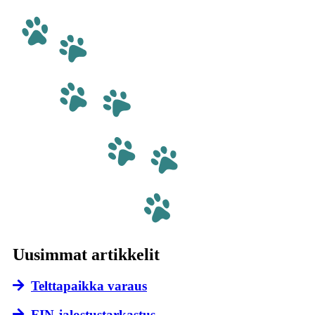
Uusimmat artikkelit
Telttapaikka varaus
FIN-jalostustarkastus