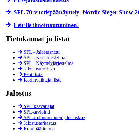
SPL 70-vuotispäänäyttely- Nordic Sieger Show 2026
Leirille ilmoittautuminen!
Tietokannat ja listat
SPL - Jalostusnetti
SPL - Koejärjestelmä
SPL - Näyttely­järjestelmä
Jalostusuroslista
Pentulista
Kodinvaihtajat lista
Jalostus
SPL-kasvattajat
SPL-arviointi
SPL-rodunomainen jalostuskoe
Jalostustarkastus
Rotumääritelmä