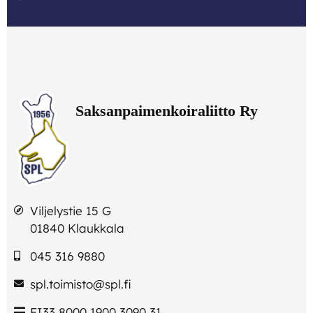
Viljelystie 15 G
01840 Klaukkala
045 316 9880
spl.toimisto@spl.fi
FI33 8000 1900 3090 31