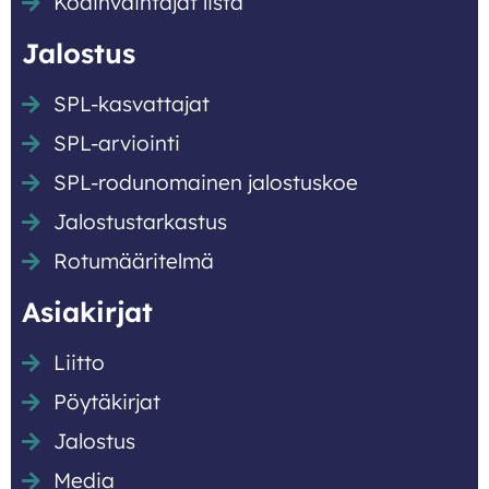
Kodinvaihtajat lista
Jalostus
SPL-kasvattajat
SPL-arviointi
SPL-rodunomainen jalostuskoe
Jalostustarkastus
Rotumääritelmä
Asiakirjat
Liitto
Pöytäkirjat
Jalostus
Media