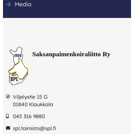
Media
Viljelystie 15 G
01840 Klaukkala
045 316 9880
spl.toimisto@spl.fi