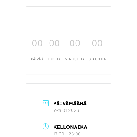
00
00
00
00
PÄIVÄÄ
TUNTIA
MINUUTTIA
SEKUNTIA
PÄIVÄMÄÄRÄ
loka 01 2026
KELLONAIKA
17:00 - 23:00