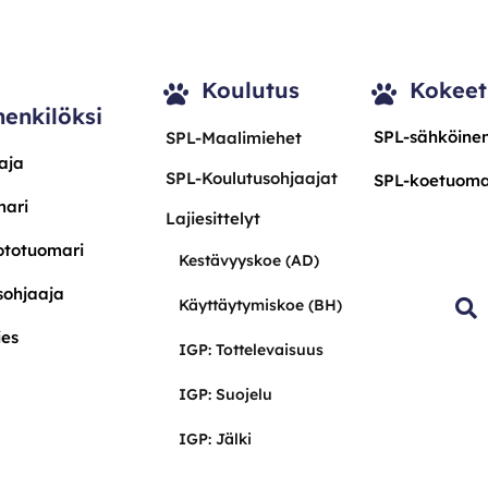
Koulutus
Kokeet
henkilöksi
SPL-sähköinen
SPL-Maalimiehet
aja
SPL-Koulutusohjaajat
SPL-koetuoma
mari
Lajiesittelyt
ototuomari
Kestävyyskoe (AD)
sohjaaja
Käyttäytymiskoe (BH)
ies
IGP: Tottelevaisuus
IGP: Suojelu
IGP: Jälki