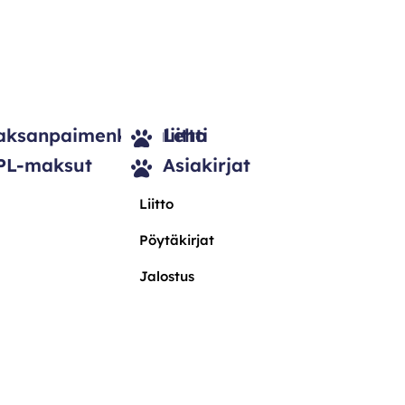
aksanpaimenkoiraliitto
Lehti
PL-maksut
Asiakirjat
Liitto
Pöytäkirjat
Jalostus