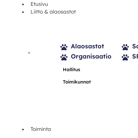
Etusivu
Liitto & alaosastot
Alaosastot
S
Organisaatio
S
Hallitus
Toimikunnat
Toiminta