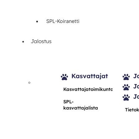
SPL-Koiranetti
Jalostus
Kasvattajat
J
J
Kasvattajatoimikunta
J
SPL-
kasvattajalista
Tieto