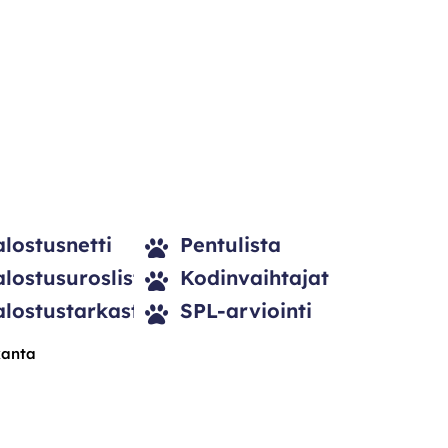
alostusnetti
Pentulista
alostusuroslista
Kodinvaihtajat
alostustarkastus
SPL-arviointi
kanta