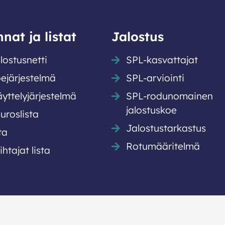
nat ja listat
Jalostus
lostusnetti
SPL-kasvattajat
ejärjestelmä
SPL-arviointi
yttely­järjestelmä
SPL-rodunomainen
jalostuskoe
uroslista
Jalostustarkastus
ta
Rotumääritelmä
htajat lista