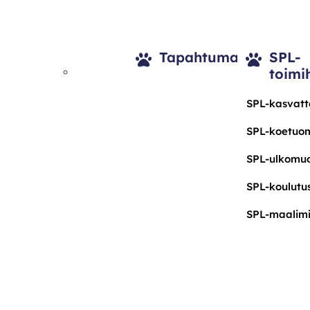
Tapahtumat
SPL-
toimi
SPL-kasvatt
SPL-koetuo
SPL-ulkomu
SPL-koulutu
SPL-maalim