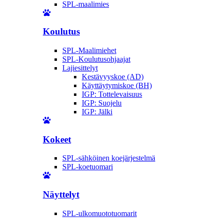
SPL-maalimies
Koulutus
SPL-Maalimiehet
SPL-Koulutusohjaajat
Lajiesittelyt
Kestävyyskoe (AD)
Käyttäytymiskoe (BH)
IGP: Tottelevaisuus
IGP: Suojelu
IGP: Jälki
Kokeet
SPL-sähköinen koejärjestelmä
SPL-koetuomari
Näyttelyt
SPL-ulkomuototuomarit