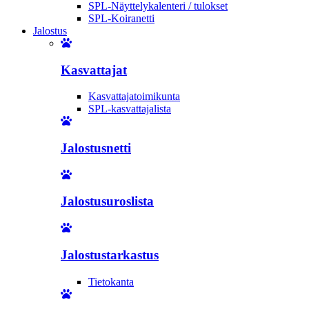
SPL-Näyttelykalenteri / tulokset
SPL-Koiranetti
Jalostus
Kasvattajat
Kasvattajatoimikunta
SPL-kasvattajalista
Jalostusnetti
Jalostusuroslista
Jalostustarkastus
Tietokanta