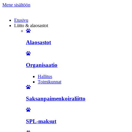
Mene sisältöön
Etusivu
Liitto & alaosastot
Alaosastot
Organisaatio
Hallitus
Toimikunnat
Saksanpaimenkoiraliitto
SPL-maksut