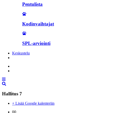
Pentulista
Kodinvaihtajat
SPL-arviointi
Keskustelu
Liity jäseneksi
Hallitus 7
+ Lisää Google kalenteriin
00