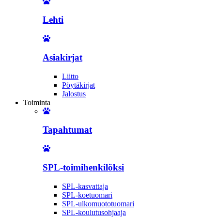
Lehti
Asiakirjat
Liitto
Pöytäkirjat
Jalostus
Toiminta
Tapahtumat
SPL-toimihenkilöksi
SPL-kasvattaja
SPL-koetuomari
SPL-ulkomuototuomari
SPL-koulutusohjaaja