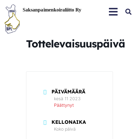
Tottelevaisuuspäivä
PÄIVÄMÄÄRÄ
kesä 11 2023
Päättynyt
KELLONAIKA
Koko päivä