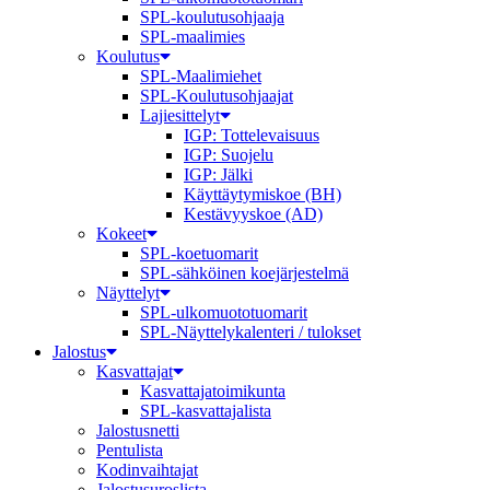
SPL-koulutusohjaaja
SPL-maalimies
Koulutus
SPL-Maalimiehet
SPL-Koulutusohjaajat
Lajiesittelyt
IGP: Tottelevaisuus
IGP: Suojelu
IGP: Jälki
Käyttäytymiskoe (BH)
Kestävyyskoe (AD)
Kokeet
SPL-koetuomarit
SPL-sähköinen koejärjestelmä
Näyttelyt
SPL-ulkomuototuomarit
SPL-Näyttelykalenteri / tulokset
Jalostus
Kasvattajat
Kasvattajatoimikunta
SPL-kasvattajalista
Jalostusnetti
Pentulista
Kodinvaihtajat
Jalostusuroslista