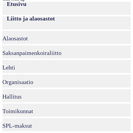
Etusivu
Liitto ja alaosastot
Alaosastot
Saksanpaimenkoira­liitto
Lehti
Organisaatio
Hallitus
Toimikunnat
SPL-maksut