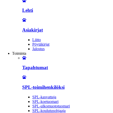
Lehti
Asiakirjat
Liitto
Pöytäkirjat
Jalostus
Toiminta
Tapahtumat
SPL-toimihenkilöksi
SPL-kasvattaja
SPL-koetuomari
SPL-ulkomuototuomari
SPL-koulutusohjaaja