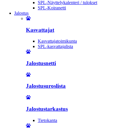
SPL-Näyttelykalenteri / tulokset
SPL-Koiranetti
Jalostus
Kasvattajat
Kasvattajatoimikunta
SPL-kasvattajalista
Jalostusnetti
Jalostusuroslista
Jalostustarkastus
Tietokanta