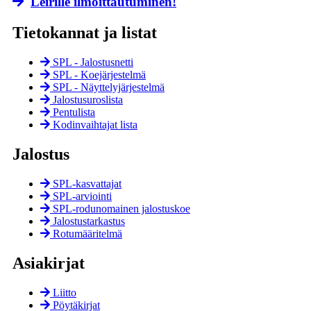
Leirille ilmoittautuminen!
Tietokannat ja listat
SPL - Jalostusnetti
SPL - Koejärjestelmä
SPL - Näyttely­järjestelmä
Jalostusuroslista
Pentulista
Kodinvaihtajat lista
Jalostus
SPL-kasvattajat
SPL-arviointi
SPL-rodunomainen jalostuskoe
Jalostustarkastus
Rotumääritelmä
Asiakirjat
Liitto
Pöytäkirjat