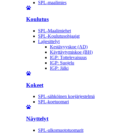
SPL-maalimies
Koulutus
SPL-Maalimiehet
SPL-Koulutusohjaajat
Lajiesittelyt
Kestävyyskoe (AD)
Käyttäytymiskoe (BH)
IGP: Tottelevaisuus
IGP: Suojelu
IGP: Jälki
Kokeet
SPL-sähköinen koejärjestelmä
SPL-koetuomari
Näyttelyt
SPL-ulkomuototuomarit