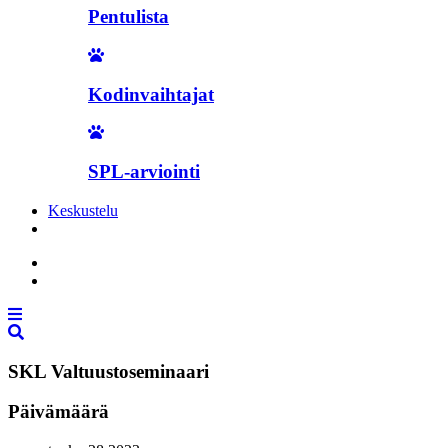
Pentulista
Kodinvaihtajat
SPL-arviointi
Keskustelu
Liity jäseneksi
SKL Valtuustoseminaari
Päivämäärä