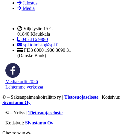
Jalostus
Media
Viljelystie 15 G
01840 Klaukkala
045 316 9880
spl.toimisto@spl.fi
FI33 8000 1900 3090 31
(Danske Bank)
Mediakortti 2026
Lehtemme verkossa
©
– Saksanpaimenkoiraliitto ry |
Tietosuojaseloste
| Kotisivut:
Sivustamo Oy
©
– Yritys |
Tietosuojaseloste
Kotisivut:
Sivustamo Oy
Chevron-up