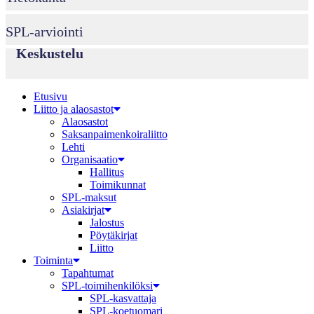
SPL-arviointi
Keskustelu
Etusivu
Liitto ja alaosastot
Alaosastot
Saksanpaimenkoira­liitto
Lehti
Organisaatio
Hallitus
Toimikunnat
SPL-maksut
Asiakirjat
Jalostus
Pöytäkirjat
Liitto
Toiminta
Tapahtumat
SPL-toimihenkilöksi
SPL-kasvattaja
SPL-koetuomari