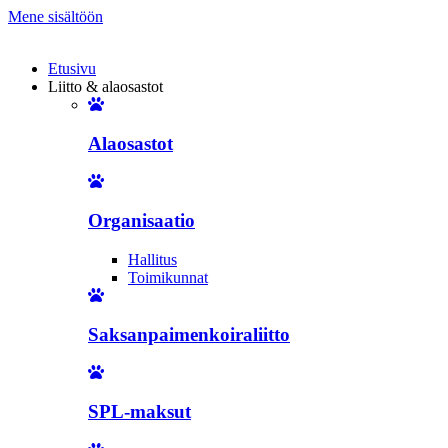
Mene sisältöön
Etusivu
Liitto & alaosastot
Alaosastot
Organisaatio
Hallitus
Toimikunnat
Saksanpaimenkoiraliitto
SPL-maksut