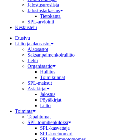
Jalostusuroslista
Jalostustarkastus
Tietokanta
SPL-arviointi
Keskustelu
Etusivu
Liitto ja alaosastot
Alaosastot
Saksanpaimenkoira­liitto
Lehti
Organisaatio
Hallitus
Toimikunnat
SPL-maksut
Asiakirjat
Jalostus
Pöytäkirjat
Liitto
Toiminta
Tapahtumat
SPL-toimihenkilöksi
SPL-kasvattaja
SPL-koetuomari
SPL-ulkomuototuomari