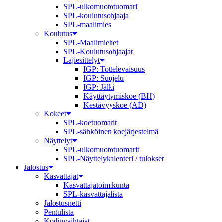
SPL-ulkomuototuomari
SPL-koulutusohjaaja
SPL-maalimies
Koulutus
SPL-Maalimiehet
SPL-Koulutusohjaajat
Lajiesittelyt
IGP: Tottelevaisuus
IGP: Suojelu
IGP: Jälki
Käyttäytymiskoe (BH)
Kestävyyskoe (AD)
Kokeet
SPL-koetuomarit
SPL-sähköinen koejärjestelmä
Näyttelyt
SPL-ulkomuototuomarit
SPL-Näyttelykalenteri / tulokset
Jalostus
Kasvattajat
Kasvattajatoimikunta
SPL-kasvattajalista
Jalostusnetti
Pentulista
Kodinvaihtajat