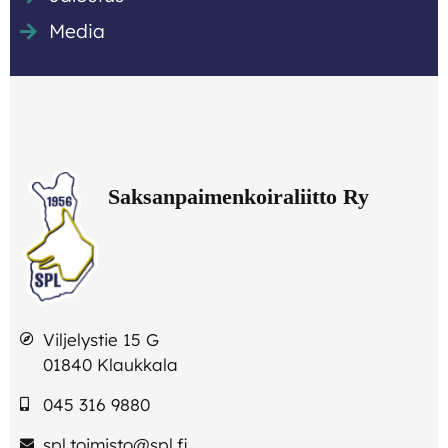
Media
Viljelystie 15 G
01840 Klaukkala
045 316 9880
spl.toimisto@spl.fi