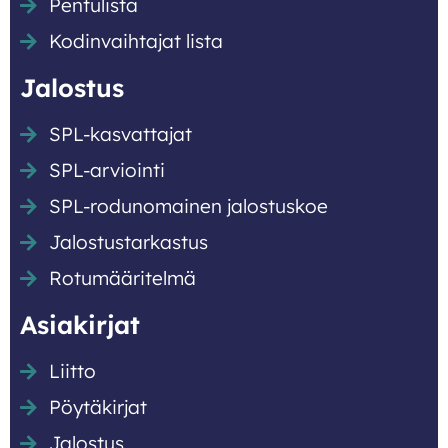
Pentulista
Kodinvaihtajat lista
Jalostus
SPL-kasvattajat
SPL-arviointi
SPL-rodunomainen jalostuskoe
Jalostustarkastus
Rotumääritelmä
Asiakirjat
Liitto
Pöytäkirjat
Jalostus