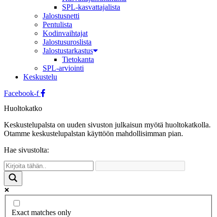
SPL-kasvattajalista
Jalostusnetti
Pentulista
Kodinvaihtajat
Jalostusuroslista
Jalostustarkastus
Tietokanta
SPL-arviointi
Keskustelu
Facebook-f
Huoltokatko
Keskustelupalsta on uuden sivuston julkaisun myötä huoltokatkolla.
Otamme keskustelupalstan käyttöön mahdollisimman pian.
Hae sivustolta:
Exact matches only