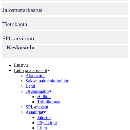
Jalostustarkastus
Tietokanta
SPL-arviointi
Keskustelu
Etusivu
Liitto ja alaosastot
Alaosastot
Saksanpaimenkoira­liitto
Lehti
Organisaatio
Hallitus
Toimikunnat
SPL-maksut
Asiakirjat
Jalostus
Pöytäkirjat
Liitto