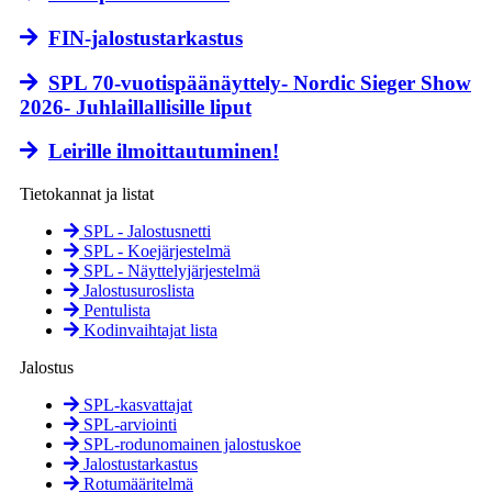
FIN-jalostustarkastus
SPL 70-vuotispäänäyttely- Nordic Sieger Show
2026- Juhlaillallisille liput
Leirille ilmoittautuminen!
Tietokannat ja listat
SPL - Jalostusnetti
SPL - Koejärjestelmä
SPL - Näyttely­järjestelmä
Jalostusuroslista
Pentulista
Kodinvaihtajat lista
Jalostus
SPL-kasvattajat
SPL-arviointi
SPL-rodunomainen jalostuskoe
Jalostustarkastus
Rotumääritelmä