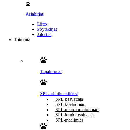
Asiakirjat
Liitto
Pöytäkirjat
Jalostus
Toiminta
Tapahtumat
SPL-toimihenkilöksi
SPL-kasvattaja
SPL-koetuomari
SPL-ulkomuototuomari
SPL-koulutusohjaaja
SPL-maalimies