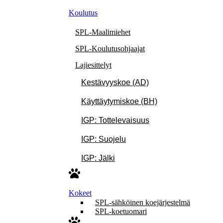
Koulutus
SPL-Maalimiehet
SPL-Koulutusohjaajat
Lajiesittelyt
Kestävyyskoe (AD)
Käyttäytymiskoe (BH)
IGP: Tottelevaisuus
IGP: Suojelu
IGP: Jälki
Kokeet
SPL-sähköinen koejärjestelmä
SPL-koetuomari