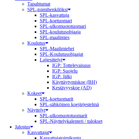
Tapahtumat
SPL-toimihenkilöksi
SPL-kasvattaja
SPL-koetuomari
SPL-ulkomuototuomari
SPL-koulutusohjaaja
SPL-maalimies
Koulutus
SPL-Maalimiehet
SPL-Koulutusohjaajat
Lajiesittelyt
IGP: Tottelevaisuus
IGP: Suojelu
IGP: Jälki
Käyttäytymiskoe (BH)
Kestävyyskoe (AD)
Kokeet
SPL-koetuomarit
SPL-sähköinen koejärjestelmä
Näyttelyt
SPL-ulkomuototuomarit
SPL-Näyttelykalenteri / tulokset
Jalostus
Kasvattajat
Kasvattajatoimikunta