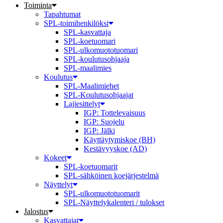
Toiminta
Tapahtumat
SPL-toimihenkilöksi
SPL-kasvattaja
SPL-koetuomari
SPL-ulkomuototuomari
SPL-koulutusohjaaja
SPL-maalimies
Koulutus
SPL-Maalimiehet
SPL-Koulutusohjaajat
Lajiesittelyt
IGP: Tottelevaisuus
IGP: Suojelu
IGP: Jälki
Käyttäytymiskoe (BH)
Kestävyyskoe (AD)
Kokeet
SPL-koetuomarit
SPL-sähköinen koejärjestelmä
Näyttelyt
SPL-ulkomuototuomarit
SPL-Näyttelykalenteri / tulokset
Jalostus
Kasvattajat