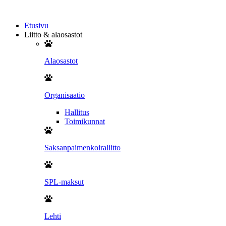
Mene
sisältöön
Etusivu
Liitto & alaosastot
Alaosastot
Organisaatio
Hallitus
Toimikunnat
Saksanpaimenkoiraliitto
SPL-maksut
Lehti