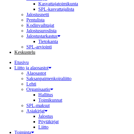
Kasvattajatoimikunta
SPL-kasvattajalista
Jalostusnetti
Pentulista
Kodinvaihtajat
Jalostusuroslista
Jalostustarkastus
Tietokanta
SPL-arviointi
Keskustelu
Etusivu
Liitto ja alaosastot
Alaosastot
Saksanpaimenkoira­liitto
Lehti
Organisaatio
Hallitus
Toimikunnat
SPL-maksut
Asiakirjat
Jalostus
Pöytäkirjat
Liitto
Toiminta