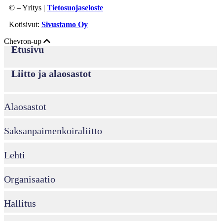
©
– Yritys |
Tietosuojaseloste
Kotisivut:
Sivustamo Oy
Chevron-up
Etusivu
Liitto ja alaosastot
Alaosastot
Saksanpaimenkoira­liitto
Lehti
Organisaatio
Hallitus