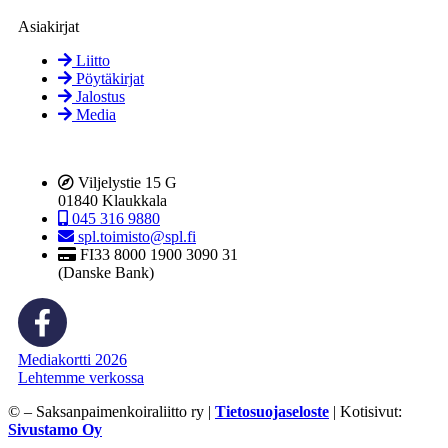
Asiakirjat
Liitto
Pöytäkirjat
Jalostus
Media
Viljelystie 15 G
01840 Klaukkala
045 316 9880
spl.toimisto@spl.fi
FI33 8000 1900 3090 31
(Danske Bank)
Mediakortti 2026
Lehtemme verkossa
©
– Saksanpaimenkoiraliitto ry |
Tietosuojaseloste
| Kotisivut:
Sivustamo Oy