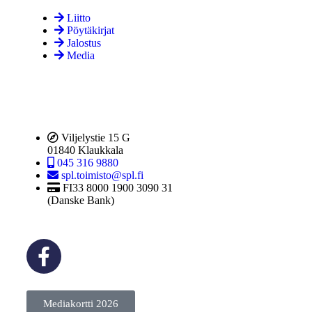
Liitto
Pöytäkirjat
Jalostus
Media
Viljelystie 15 G
01840 Klaukkala
045 316 9880
spl.toimisto@spl.fi
FI33 8000 1900 3090 31
(Danske Bank)
Mediakortti 2026