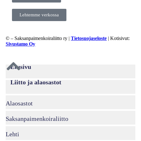
Lehtemme verkossa
©
– Saksanpaimenkoiraliitto ry |
Tietosuojaseloste
| Kotisivut:
Sivustamo Oy
Etusivu
Liitto ja alaosastot
Alaosastot
Saksanpaimenkoira­liitto
Lehti