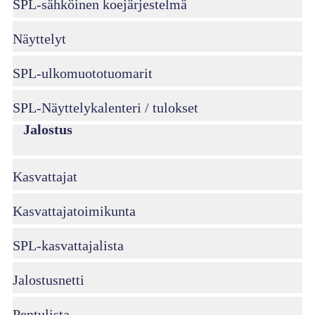
SPL-sähköinen koejärjestelmä
Näyttelyt
SPL-ulkomuototuomarit
SPL-Näyttelykalenteri / tulokset
Jalostus
Kasvattajat
Kasvattajatoimikunta
SPL-kasvattajalista
Jalostusnetti
Pentulista