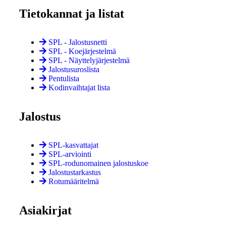
Tietokannat ja listat
SPL - Jalostusnetti
SPL - Koejärjestelmä
SPL - Näyttely­järjestelmä
Jalostusuroslista
Pentulista
Kodinvaihtajat lista
Jalostus
SPL-kasvattajat
SPL-arviointi
SPL-rodunomainen jalostuskoe
Jalostustarkastus
Rotumääritelmä
Asiakirjat