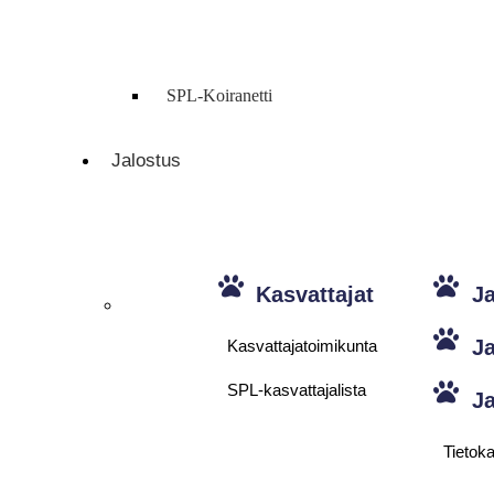
SPL-Koiranetti
Jalostus
Kasvattajat
Ja
Ja
Kasvattajatoimikunta
SPL-kasvattajalista
Ja
Tietok