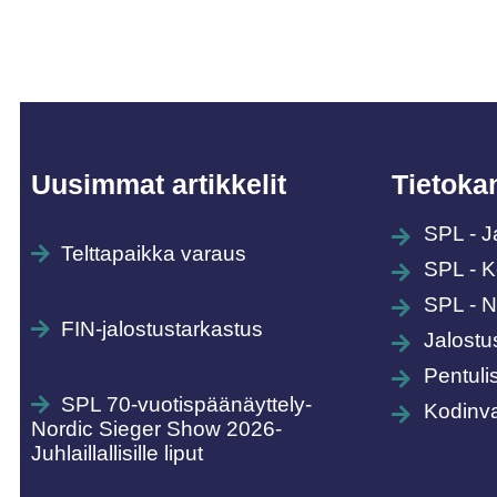
Uusimmat artikkelit
Tietokan
SPL - J
Telttapaikka varaus
SPL - K
SPL - Nä
FIN-jalostustarkastus
Jalostu
Pentuli
SPL 70-vuotispäänäyttely-
Kodinvai
Nordic Sieger Show 2026-
Juhlaillallisille liput