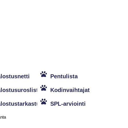
lostusnetti
Pentulista
lostusuroslista
Kodinvaihtajat
lostustarkastus
SPL-arviointi
anta