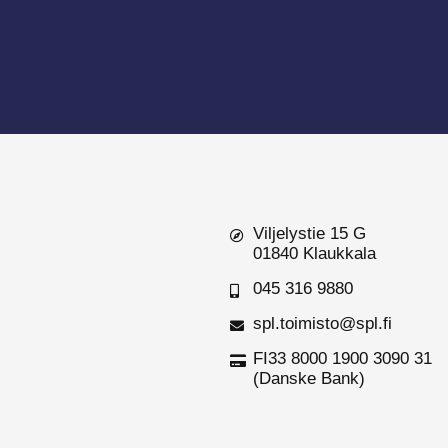
Viljelystie 15 G
01840 Klaukkala
045 316 9880
spl.toimisto@spl.fi
FI33 8000 1900 3090 31
(Danske Bank)