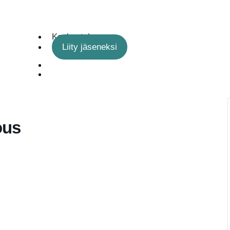
Keskustelu
Liity jäseneksi
ous