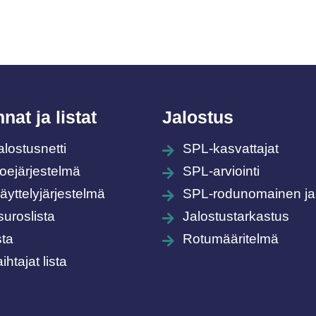
nat ja listat
Jalostus
alostusnetti
SPL-kasvattajat
oejärjestelmä
SPL-arviointi
yttely­järjestelmä
SPL-rodunomainen ja
suroslista
Jalostustarkastus
sta
Rotumääritelmä
htajat lista