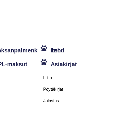
aksanpaimenkoiraliitto
Lehti
PL-maksut
Asiakirjat
Liitto
Pöytäkirjat
Jalostus