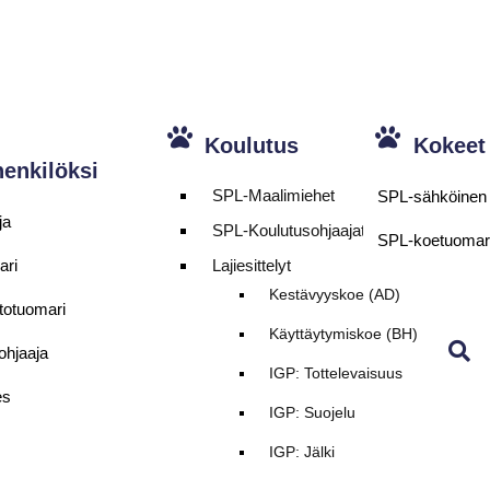
Koulutus
Kokeet
henkilöksi
SPL-Maalimiehet
SPL-sähköinen 
ja
SPL-Koulutusohjaajat
SPL-koetuomar
ari
Lajiesittelyt
Kestävyyskoe (AD)
totuomari
Käyttäytymiskoe (BH)
ohjaaja
IGP: Tottelevaisuus
es
IGP: Suojelu
IGP: Jälki