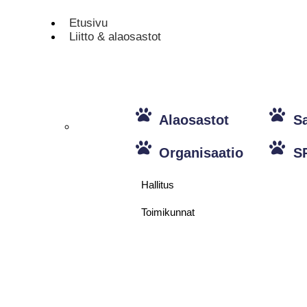
Etusivu
Liitto & alaosastot
Alaosastot
S
Organisaatio
S
Hallitus
Toimikunnat