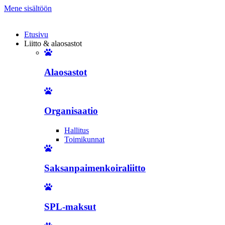
Mene sisältöön
Etusivu
Liitto & alaosastot
Alaosastot
Organisaatio
Hallitus
Toimikunnat
Saksanpaimenkoiraliitto
SPL-maksut