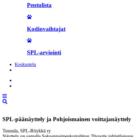
Pentulista
Kodinvaihtajat
SPL-arviointi
Keskustelu
Liity jäseneksi
SPL-päänäyttely ja Pohjoismainen voittajanäyttely
Tuusula, SPL-Röykkä ry
Näyttely on samalla Saksanpaimenkoiraliiton 70vuotis juhlatilaisuus.