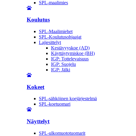
SPL-maalimies
Koulutus
SPL-Maalimiehet
SPL-Koulutusohjaajat
Lajiesittelyt
Kestävyyskoe (AD)
Käyttäytymiskoe (BH)
IGP: Tottelevaisuus
IGP: Suojelu
IGP: Jälki
Kokeet
SPL-sähköinen koejärjestelmä
SPL-koetuomari
Näyttelyt
SPL-ulkomuototuomarit