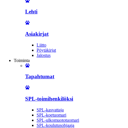
Lehti
Asiakirjat
Liitto
Pöytäkirjat
Jalostus
Toiminta
Tapahtumat
SPL-toimihenkilöksi
SPL-kasvattaja
SPL-koetuomari
SPL-ulkomuototuomari
SPL-koulutusohjaaja