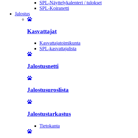
SPL-Näyttelykalenteri / tulokset
SPL-Koiranetti
Jalostus
Kasvattajat
Kasvattajatoimikunta
SPL-kasvattajalista
Jalostusnetti
Jalostusuroslista
Jalostustarkastus
Tietokanta