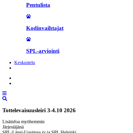
Pentulista
Kodinvaihtajat
SPL-arviointi
Keskustelu
Liity jäseneksi
Tottelevaisuusleiri 3-4.10 2026
Lisäinfoa myöhemmin
Järjestäjänä
SPL-Länsi-Uusimaa ry ja SPL Helsinki