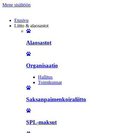
Mene sisältöön
Etusivu
Liitto & alaosastot
Alaosastot
Organisaatio
Hallitus
Toimikunnat
Saksanpaimenkoiraliitto
SPL-maksut