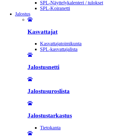
SPL-Näyttelykalenteri / tulokset
SPL-Koiranetti
Jalostus
Kasvattajat
Kasvattajatoimikunta
SPL-kasvattajalista
Jalostusnetti
Jalostusuroslista
Jalostustarkastus
Tietokanta