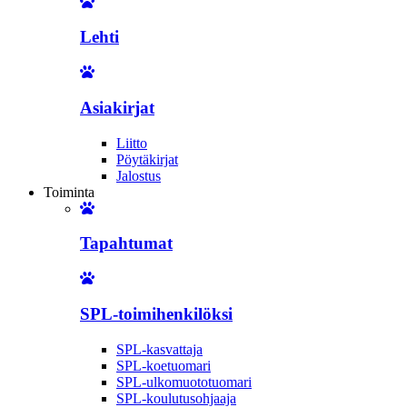
Lehti
Asiakirjat
Liitto
Pöytäkirjat
Jalostus
Toiminta
Tapahtumat
SPL-toimihenkilöksi
SPL-kasvattaja
SPL-koetuomari
SPL-ulkomuototuomari
SPL-koulutusohjaaja