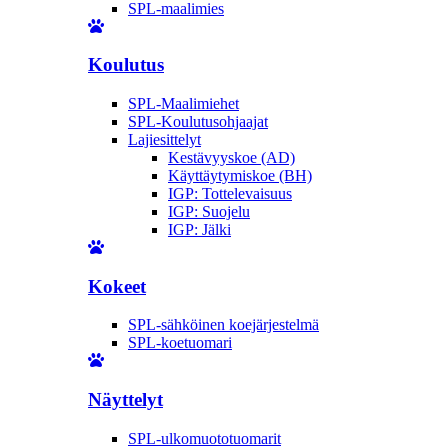
SPL-maalimies
Koulutus
SPL-Maalimiehet
SPL-Koulutusohjaajat
Lajiesittelyt
Kestävyyskoe (AD)
Käyttäytymiskoe (BH)
IGP: Tottelevaisuus
IGP: Suojelu
IGP: Jälki
Kokeet
SPL-sähköinen koejärjestelmä
SPL-koetuomari
Näyttelyt
SPL-ulkomuototuomarit